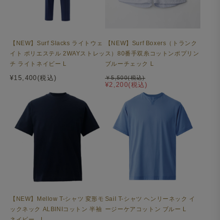
【NEW】Surf Slacks ライトウェ
【NEW】Surf Boxers（トランク
イト ポリエステル 2WAYストレッ
ス）80番手双糸コットンポプリン
チ ライトネイビー L
ブルーチェック L
¥15,400(税込)
￥5,500(税込)
¥2,200(税込)
【NEW】Mellow T-シャツ 変形モ
Sail T-シャツ ヘンリーネック イ
ックネック ALBINIコットン 半袖
ージーケアコットン ブルー L
ネイビー L