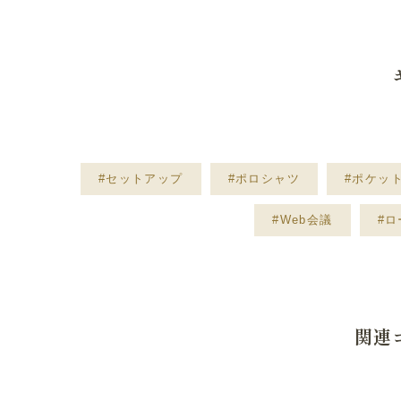
#セットアップ
#ポロシャツ
#ポケッ
#Web会議
#
関連