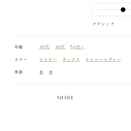
クラシック
年齢
30代
40代
50代～
カラー
ネイビー
サックス
チャコールグレー
季節
春
秋
SHARE