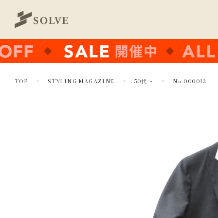
TOP
STYLING MAGAZINE
50代～
No.000013