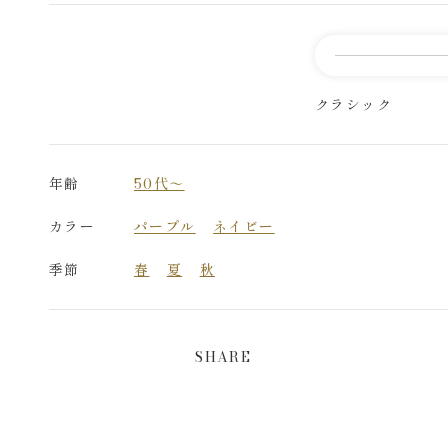
クラシック
年齢
50代～
カラー
パープル
ネイビー
季節
春
夏
秋
SHARE