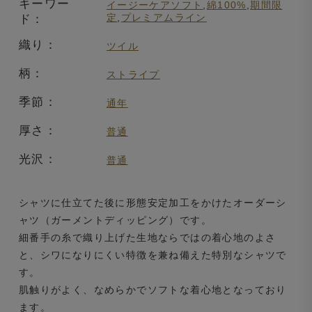
キーワー
イージーケアソフト
,
綿100%
,
期間限
定
,
プレミアムライン
ド：
織り：
ツイル
柄：
ストライプ
季節：
通年
厚さ：
普通
光沢：
普通
シャツに仕立てた後に形態安定加工をかけたオーダーシ
ャツ（ガーメントディッピング）です。
細番手の糸で織り上げた生地ならではの着心地のよさ
と、シワになりにくい特徴を兼ね備えた特別なシャツで
す。
肌触りがよく、なめらかでソフトな着心地となっており
ます。