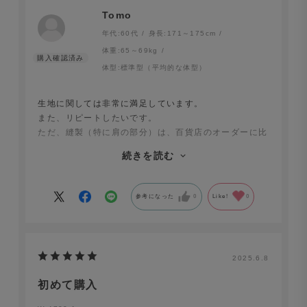
Tomo
年代:
60代
身長:
171～175cm
体重:
65～69kg
体型:
標準型（平均的な体型）
生地に関しては非常に満足しています。
また、リピートしたいです。
ただ、縫製（特に肩の部分）は、百貨店のオーダーに比
べると
続きを読む
もう少し丁寧だと、着た時のシルエットが綺麗になると
思います。
参考になった
0
Like!
0
2025.6.8
初めて購入