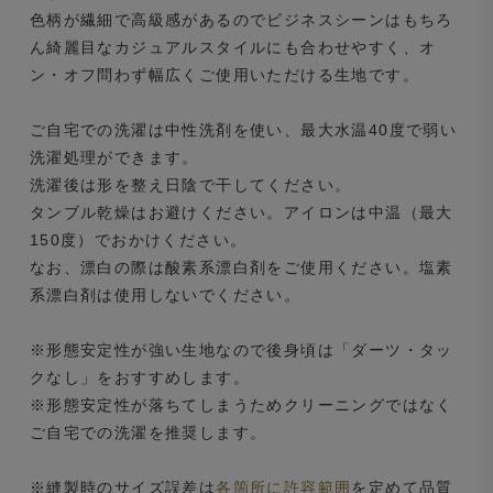
色柄が繊細で高級感があるのでビジネスシーンはもちろ
ん綺麗目なカジュアルスタイルにも合わせやすく、オ
ン・オフ問わず幅広くご使用いただける生地です。
ご自宅での洗濯は中性洗剤を使い、最大水温40度で弱い
洗濯処理ができます。
洗濯後は形を整え日陰で干してください。
タンブル乾燥はお避けください。アイロンは中温（最大
150度）でおかけください。
なお、漂白の際は酸素系漂白剤をご使用ください。塩素
系漂白剤は使用しないでください。
※形態安定性が強い生地なので後身頃は「ダーツ・タッ
クなし」をおすすめします。
※形態安定性が落ちてしまうためクリーニングではなく
ご自宅での洗濯を推奨します。
※縫製時のサイズ誤差は
各箇所に許容範囲
を定めて品質