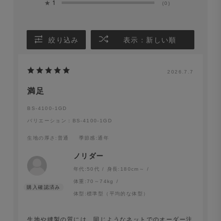
★
1
(0)
絞り込み
表示：新しい順
2026.7.7
満足
BS-4100-1GD
バリエーション：BS-4100-1GD
生地の厚さ
:普通
季節感
:通年
ノリダー
年代:
50代
身長:
180cm～
体重:
70～74kg
体型:
標準型（平均的な体型）
生地や縫製の質には、同じようなネットでのオーダー注