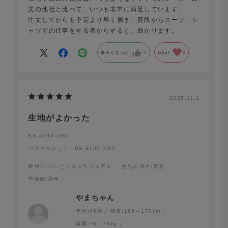
文の他社と比べて、いつも非常に満足しています。
注文してからも予定より早く届き、普段からスーツ、シ
ャツでの仕事をする者からすると、助かります。
参考になった
0
Like!
0
2025.11.1
生地がよかった
BS-4100-1GD
バリエーション：BS-4100-1GD
着用シーン
:ビジネスカジュアル
生地の厚さ
:普通
季節感
:通年
やまちゃん
年代:
40代
身長:
166～170cm
体重:
70～74kg