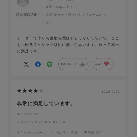
体重:
85kg以上
体型:
ゆったり型（ややボリュームがあ
る）
オーダーで作りも生地も裁縫もしっかりしていて、ここ
を上回るワイシャツは他に無いと思います。買って本当
に満足です。
参考になった
0
Like!
0
2025.7.21
非常に満足しています。
B-4101-1GD
バリエーション：B-4101-1GD
着用シーン
:スーツ
生地の厚さ
:普通
季節感
:通年