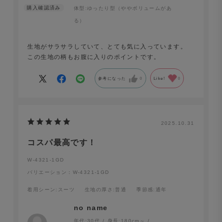
体型:
ゆったり型（ややボリュームがあ
る）
生地がサラサラしていて、とても気に入っています。
この生地の柄もお腹に入りのポイントです。
参考になった
0
Like!
0
2025.10.31
コスパ最高です！
W-4321-1GD
バリエーション：W-4321-1GD
着用シーン
:スーツ
生地の厚さ
:普通
季節感
:通年
no name
年代:
30代
身長:
180cm～