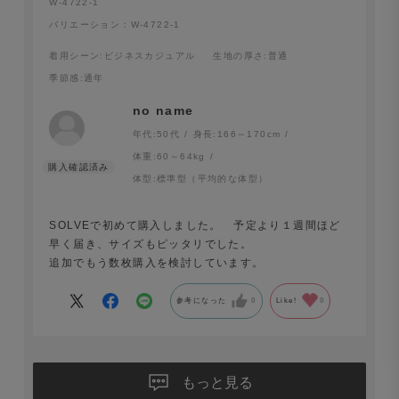
W-4722-1
バリエーション：W-4722-1
着用シーン
:ビジネスカジュアル
生地の厚さ
:普通
季節感
:通年
no name
年代:
50代
身長:
166～170cm
体重:
60～64kg
体型:
標準型（平均的な体型）
SOLVEで初めて購入しました。 予定より１週間ほど
早く届き、サイズもピッタリでした。
追加でもう数枚購入を検討しています。
参考になった
0
Like!
0
もっと見る