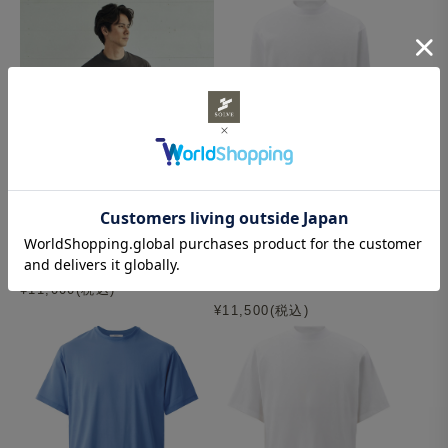
【再入荷】Mellow T-シャツ 変形
【NEW】Surf T-シャツ（オーダ
モックネック ALBINIコットン 長
ーメイド） 変形モックネック 長
袖 チャコール XXL
袖 スーピマコットン ホワイト
XXL
¥11,000(税込)
¥11,500(税込)