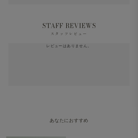
常に少なく、綺麗な生地感と上質なタッチが特徴の生地で
す。
※天然繊維特有のネップ等が目立つ場合がありますが、素
STAFF REVIEWS
材特性としてご理解をお願いします。
スタッフレビュー
レビューはありません。
あなたにおすすめ