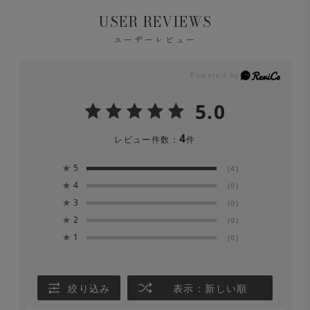
※液温は40℃を限度とし、洗濯機で弱い洗濯処理ができ
が異なります。
USER REVIEWS
ます。
ユーザーレビュー
※洗濯の際は中性洗剤を使用し、必ずネットに入れて洗っ
てください。
5.0
※色移りの可能性がありますので、単品洗いをしてくださ
4
レビュー件数：
件
い。漂白剤は絶対に使用しないでください。
★
5
(4)
※長時間濡れたままにしておくと、色が落ちる場合があり
★
4
(0)
ます。洗濯後は形を整えてすぐに日陰でつり干しにしてく
★
3
(0)
★
2
ださい。
(0)
Mellow T-シャツ クルーネック 長袖 ALBINIコットン ホ
★
1
(0)
ワイト
※ひっかかり(ひっかけ)にご注意ください。
絞り込み
表示：新しい順