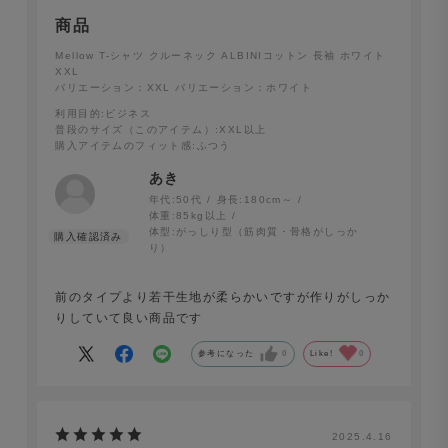
商品
Mellow T-シャツ クルーネック ALBINIコットン 長袖 ホワイト
XXL
バリエーション：XXL
バリエーション：ホワイト
利用目的
:ビジネス
普段のサイズ（このアイテム）
:XXL以上
購入アイテムのフィット感
:ふつう
あき
年代:
50代
身長:
180cm～
体重:
85kg以上
体型:
がっしり型（筋肉質・骨格がしっか
り）
前のタイプより若干生地が柔らかいですが作りがしっか
りしていて良い商品です
参考になった
0
Like!
0
2025.4.16