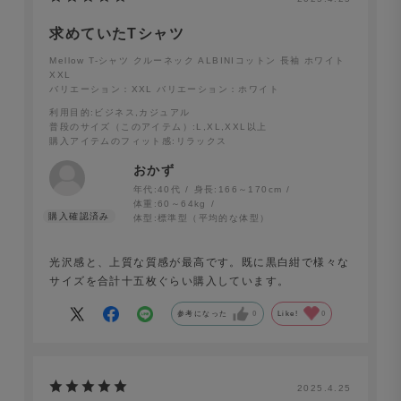
ラック
求めていたTシャツ
Mellow T-シャツ クルーネック ALBINIコットン 長袖 ホワイト
XXL
バリエーション：XXL
バリエーション：ホワイト
ジャケットのVゾーンを美しく演出するネック
利用目的
:ビジネス,カジュアル
デザイン
普段のサイズ（このアイテム）
:L,XL,XXL以上
購入アイテムのフィット感
:リラックス
ジャケットを羽織った際のVゾーンを意識し、細いリブ幅
おかず
と程よい詰まり具合を追求。襟元がきれいに整うことで、
年代:
40代
身長:
166～170cm
体重:
60～64kg
全体の印象が引き締まり、品のあるスタイルを自然に引き
体型:
標準型（平均的な体型）
立てます。
光沢感と、上質な質感が最高です。既に黒白紺で様々な
サイズを合計十五枚ぐらい購入しています。
参考になった
0
Like!
0
2025.4.25