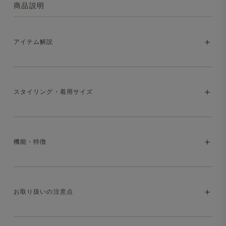
商品説明
アイテム解説
毎日着たくなる、日常を格上げするTシャツ
スタイリング・着用サイズ
一枚で完成するスタイルと、ずっと着ていたくなる快適
さ。仕事も休日も自然と選びたくなる着心地です
モデル：身長170cm/着用サイズ：Mサイズ
シンプルながら計算し尽くされたネックラインと袖周りの
機能・特徴
サイズ感。ジャケットの内側でも自然に馴染む一枚です。
モデル：身長176cm/着用サイズ：Lサイズ
・マシンウォッシャブル（洗濯方法はお取り扱いの注意点
モデル：身長180cm/着用サイズ：Lサイズ
お取り扱いの注意点
をご参照ください）
※着用アイテムは、同サイズ仕様の
Mellow T-シャツ 変形
モックネック ALBINIコットン 長袖
です。ネックデザイン