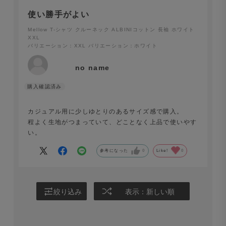
使い勝手がよい
Mellow T-シャツ クルーネック ALBINIコットン 長袖 ホワイト
XXL
バリエーション：XXL
バリエーション：ホワイト
no name
カジュアル用に少しゆとりのあるサイズ感で購入。
程よく生地がつまっていて、どことなく上品で使いやす
い。
自然な光沢と滑らかさがある天然素材
参考になった
0
Like!
0
原綿は貴重なUSAピュアオーガニックコットンです。信頼
度が高いトレーサビリティシステムを採用して生産されて
おり、原産地が科学的に証明可能な長綿原料をAlbini社の
絞り込み
表示：新しい順
紡績部門が糸にしております。
専用機械で綿花収穫をしているため、コンタミの混入も非