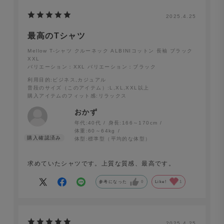
2025.4.25
最高のTシャツ
Mellow T-シャツ クルーネック ALBINIコットン 長袖 ブラック
XXL
バリエーション：XXL
バリエーション：ブラック
利用目的
:ビジネス,カジュアル
普段のサイズ（このアイテム）
:L,XL,XXL以上
購入アイテムのフィット感
:リラックス
おかず
年代:
40代
身長:
166～170cm
体重:
60～64kg
体型:
標準型（平均的な体型）
求めていたシャツです。上質な質感、最高です。
参考になった
0
Like!
1
Mellow T-シャツ クルーネック 長袖 ALBINIコットン ブ
2025.4.25