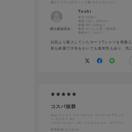
購入アイテムのフィット感
:ややリラックス
Toshi
年代:
50代
身長:
161～165cm
体重:
60～64kg
体型:
がっしり型（筋肉質・
骨格がしっかり）
以前より購入していたサーフTシャツを再購
形も綺麗で汗等をかいても速乾性もあり、気
コスパ抜群
Sail T-シャツ クルーネック イージーケアコット
ン ホワイト XL
バリエーション：XL
バリエーション：ホワイト
利用目的
:ビジネス