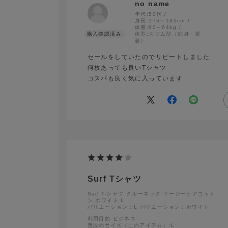
no name
年代:
50代
身長:
176～180cm
体重:
60～64kg
体型:
スリム型（細身・華
奢）
セールをしていたのでリピートしました
何枚あっても良いTシャツ
コスパも良く気に入っています
Sail T-シャツ クルーネック 半袖
Surf Tシャツ
Sail T-シャツ クルーネック イージーケアコット
ン ホワイト L
バリエーション：L
バリエーション：ホワイト
利用目的
:ビジネス
普段のサイズ（このアイテム）
:L