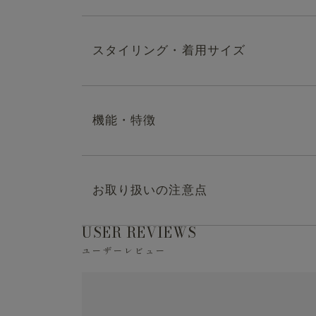
スタイリング・着用サイズ
オーダーシャツのSOLVEが作
Tシャツ
機能・特徴
シワになりにくい生地を使用した、ビジネスカ
せても、一枚で着ても上品な印象で着用いた
ネックのデザインは「クルーネック／Vネック
・マシンウォッシャブル（洗濯方法はお取り
お取り扱いの注意点
・1,2投稿めのmodel:175cm/65kg
「ホワイト／ブラック/ライトグレー／ブルー
・3投稿めのmodel:187cm/68kg
Sail(＝帆)を冠したこのTシャツは、風を
・シワになりにくい
USER REVIEWS
すことをイメージして仕立てました。
ユーザーレビュー
※液温は40℃を限度とし、洗濯機で弱い洗濯
・日本製
※旧製品名は『仕事Tシャツ（Palo Alto）』
※洗濯の際は中性洗剤を使用し、必ずネット
ご覧ください。