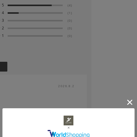
★
5
(4)
してください。漂白剤は絶対に使用しない
★
4
(1)
★
3
(0)
★
2
(0)
る場合があります。洗濯後は形を整えてす
★
1
(0)
2026.8.2