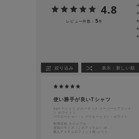
4.8
※色移りの可能性がありますので、単品洗を
でください。
5
レビュー件数：
件
※長時間濡れたままにしておくと、色が落ち
ぐに日陰で平干しにしてください。
絞り込み
表示：新しい順
使い勝手が良いTシャツ
Sail T-シャツ クルーネック イージーケアコット
ン ホワイト L
バリエーション：L
バリエーション：ホワイト
利用目的
:カジュアル
普段のサイズ（このアイテム）
:M
購入アイテムのフィット感
:ふつう