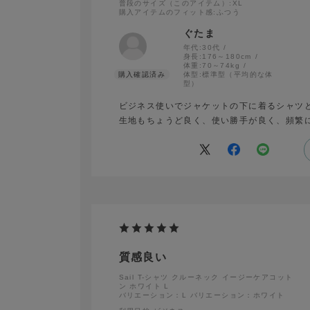
普段のサイズ（このアイテム）
:XL
購入アイテムのフィット感
:ふつう
ぐたま
年代:
30代
身長:
176～180cm
体重:
70～74kg
体型:
標準型（平均的な体
型）
ビジネス使いでジャケットの下に着るシャツ
生地もちょうど良く、使い勝手が良く、頻繁
Sail T-シャツ Vネック 半袖 イー
質感良い
Sail T-シャツ クルーネック イージーケアコット
ン ホワイト L
バリエーション：L
バリエーション：ホワイト