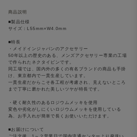
商品説明
■製品仕様
サイズ：L55mm×W4.0mm
■特長
・メイドインジャパンのアクセサリー
50年以上の歴史のある、メンズアクセサリー専業の工場
で作られたネクタイピンです。
同工場では、国内外の多くの有名ブランドの商品も手掛
け、東京都内で一貫生産しています。
一貫生産だからこそ各工程が考慮され、見えないところ
まで丁寧に磨かれた美しいツヤが特長です。
・硬く耐久性のあるロジウムメッキを使用
変色や劣化がしにくいロジウムメッキを使用している
為、お手入れが簡単で長くお使いいただけます。
■お届けについて
ご注文後、1～２営業日で国内流通センターより発送い