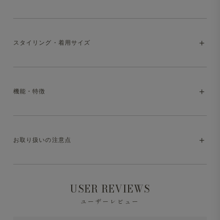
汗かいて、洗って、また穿ける。しかも驚く
スタイリング・着用サイズ
ほど軽い
通気性と撥水性に優れた超軽量素材で真夏でもストレス知
らずの穿き心地。
機能・特徴
汗をかいたら洗濯機で丸洗いして次の日もさらっと快適。
・model:175cm/65kg。
きれいめなシルエットだから涼しくても“だらしなく見え
・同サイズ・別アイテムの着用イメージ
ない”一本です。
・マシンウォッシャブル（洗濯方法はお取り扱いの注意点
お取り扱いの注意点
をご参照ください）
・防シワ
※液温は30℃を限度とし、洗濯機で非常に弱い洗濯処理
USER REVIEWS
ができます。
・撥水
ユーザーレビュー
※洗濯の際は中性洗剤を使用し、必ずネットに入れて洗っ