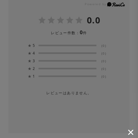
・2WAYストレッチ
てください。
0.0
・ドライタッチ
※色移りの可能性がありますので、単品洗をしてくださ
0
レビュー件数：
件
い。漂白剤は絶対に使用しないでください。
★
5
(0)
※長時間濡れたままにしておくと、色が落ちる場合があり
★
4
(0)
ます。洗濯後は形を整えてすぐに日陰で平干しにしてくだ
★
3
(0)
★
2
さい。
(0)
★
1
(0)
Surf Slacks ライトウェイト ドライタッチポリエステル
レビューはありません。
2WAYストレッチ ベージュ