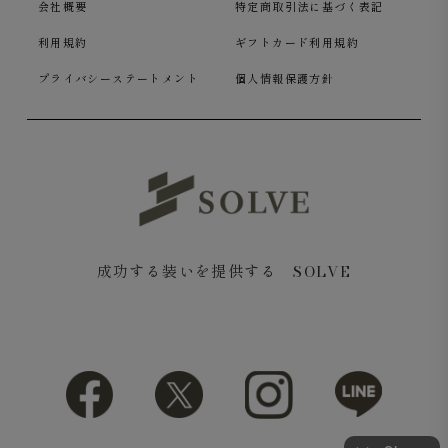
会社概要
特定商取引法に基づく表記
2WAYストレッチ カーキ
利用規約
ギフトカード利用規約
プライバシーステートメント
個人情報保護方針
フロントはノータックでスマートに。ウエストには、内外
どちらでも結べるドローコード付き。
リラックスできる設計ながら、街着としても成立するバラ
ンス感です。
成功する装いを提供する SOLVE