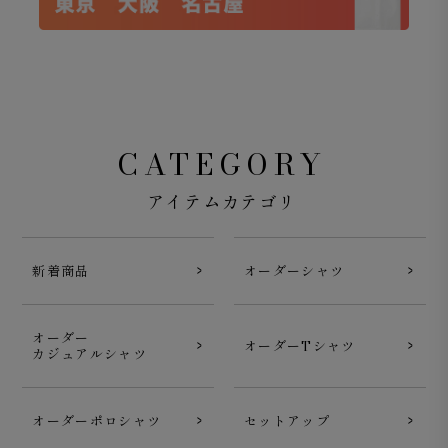
軽くても、シルエットは妥協しない
ノータックのすっきりとした腰回りとゆるやかに絞ったテ
ーパードシルエットが絶妙なバランス。軽快な素材感なが
CATEGORY
らも足元までスマートにまとまり涼しさと上品さを両立し
ています。
アイテムカテゴリ
新着商品
オーダーシャツ
オーダー
オーダーTシャツ
カジュアルシャツ
オーダーポロシャツ
セットアップ