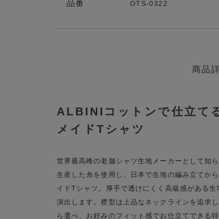
品番
OTS-0322
商品
ALBINIコットンで仕立
メイドTシャツ
世界最高峰の老舗シャツ生地メーカーとして知られるALBI
生産した糸を使用し、日本で生地の編み立てか
イドTシャツ。厚手で透けにくく高級感がある生
演出します。襟型は上品なネックラインを追求し
ら選べ、お好みのフィット感でお仕立てできる特