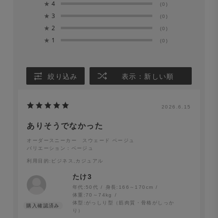
★
4
(0)
★
3
(0)
★
2
(0)
★
1
(0)
絞り込み
表示：新しい順
2026.6.15
ありそうでなかった
オーダースニーカー スウェード ベージュ
バリエーション：ベージュ
利用目的
:ビジネス,カジュアル
たけ3
年代:
50代
身長:
166～170cm
体重:
70～74kg
体型:
がっしり型（筋肉質・骨格がしっか
り）