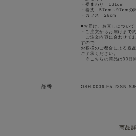
・裾まわり 131cm
・着丈 57cm～97cm
・カフス 26cm
■お届け、お直しについて
・ご注文からお届けまで
・ご注文内容に合わせて1
すので
お客様のご都合による返
ご了承ください。
※こちらの商品は30日
品番
OSH-0006-F5-23SN-SJ
商品