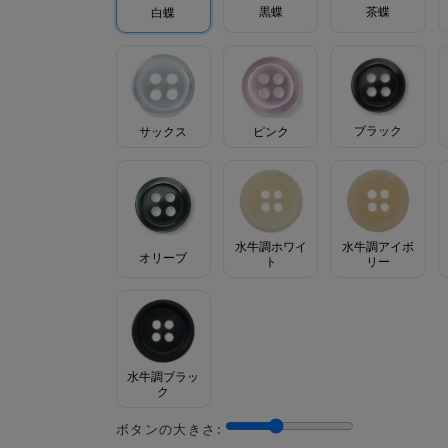
茶蝶
黒蝶
白蝶
ブラック
サックス
ピンク
水牛調ホワイ
水牛調アイボ
オリーブ
ト
リー
水牛調ブラッ
ク
ボタンの大きさ: