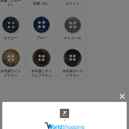
高瀬（スモー
高瀬（白）
ホワイト
ク）
ブルー
ネイビー
チャコール
水牛調ライト
水牛調ミディ
水牛調ダーク
ブラウン
アムブラウン
ブラウン