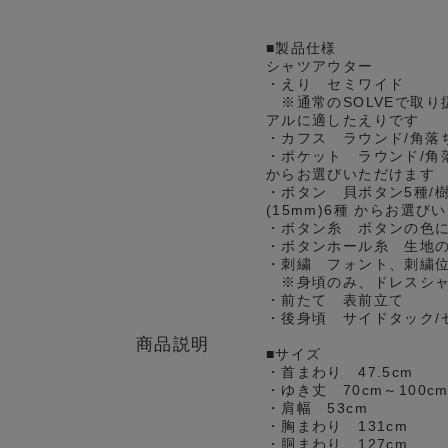
■製品仕様
シャツアウター
・えり セミワイド
※通常のSOLVEで取り
アルに適したえりです
・カフス ラウンド/角落
・ポケット ラウンド/角
からお選びいただけます
・ボタン 貝ボタン5種/樹
(15mm)6種 からお選び
・ボタン糸 ボタンの色
・ボタンホール糸 生地
・刺繍 フォント、刺繍
※身頃のみ、ドレスシャ
・前たて 表前立て
・後身頃 サイドタック/
商品説明
■サイズ
・首まわり 47.5cm
・ゆき丈 70cm～100
・肩幅 53cm
・胸まわり 131cm
・胴まわり 127cm