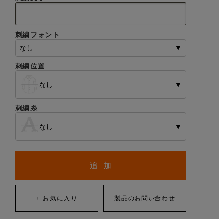
刺繍フォント
なし
▼
刺繍位置
なし
▼
刺繍糸
なし
▼
追 加