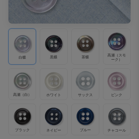
高瀬（スモ
茶蝶
黒蝶
白蝶
ーク）
高瀬（白）
ホワイト
サックス
ピンク
ブラック
ブルー
ネイビー
チャコール