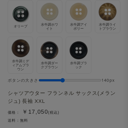
水牛調ホワ
水牛調アイ
水牛調ライ
オリーブ
イト
ボリー
トブラウン
水牛調ミデ
水牛調ダー
水牛調ブラ
ィアムブラ
クブラウン
ック
ウン
ボタンの大きさ
140px
シャツアウター フランネル サックス(メラン
ジュ) 長袖 XXL
￥17,050
価格：
(税込)
送料：無料