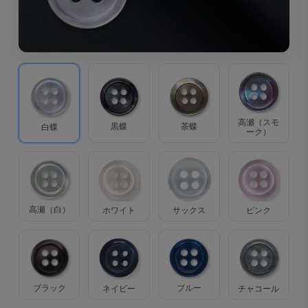
高瀬（スモ
茶蝶
黒蝶
白蝶
ーク）
高瀬（白）
ホワイト
サックス
ピンク
ブラック
ブルー
ネイビー
チャコール