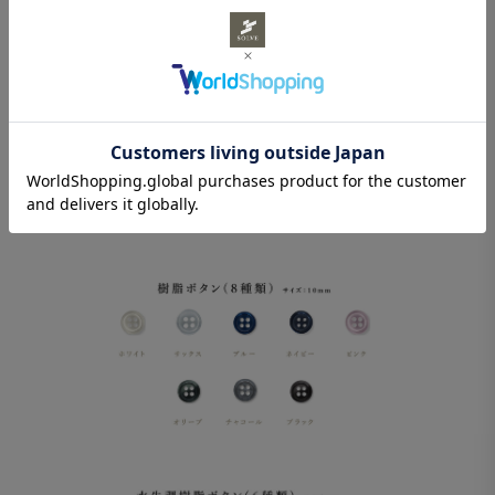
ボタンは、貝ボタン5種 / 樹脂ボタン(10mm)8種 / 水牛調樹脂ボタ
ン(15mm)6種 の計19種類の中からお選びいただけます。