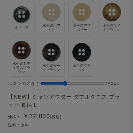
水牛調ホワ
水牛調アイ
水牛調ライ
オリーブ
イト
ボリー
トブラウン
水牛調ミデ
水牛調ダー
水牛調ブラ
ィアムブラ
クブラウン
ック
ウン
ボタンの大きさ
140px
【NEW】シャツアウター ダブルクロス ブラ
ック 長袖 L
￥17,050
価格：
(税込)
送料：無料