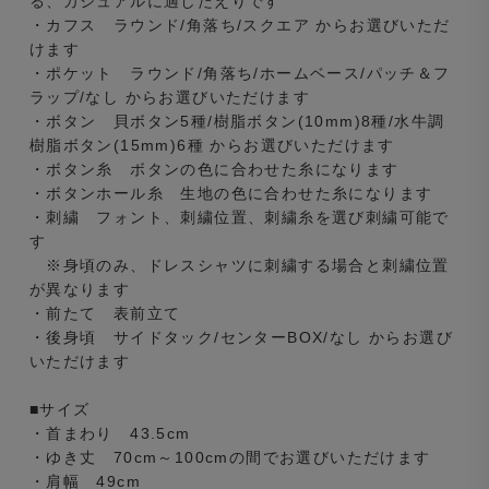
る、カジュアルに適したえりです
・カフス ラウンド/角落ち/スクエア からお選びいただ
けます
・ポケット ラウンド/角落ち/ホームベース/パッチ＆フ
ラップ/なし からお選びいただけます
・ボタン 貝ボタン5種/樹脂ボタン(10mm)8種/水牛調
樹脂ボタン(15mm)6種 からお選びいただけます
・ボタン糸 ボタンの色に合わせた糸になります
・ボタンホール糸 生地の色に合わせた糸になります
・刺繍 フォント、刺繍位置、刺繍糸を選び刺繍可能で
す
※身頃のみ、ドレスシャツに刺繍する場合と刺繍位置
が異なります
・前たて 表前立て
・後身頃 サイドタック/センターBOX/なし からお選び
いただけます
■サイズ
・首まわり 43.5cm
・ゆき丈 70cm～100cmの間でお選びいただけます
・肩幅 49cm