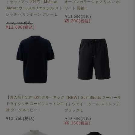
オープンカラーシャツ リネン ホ
｜セットアップ対応｜Mellow
ワイト 長袖 L
Jacket ウール/ポリエステル スト
レッチ ヘリンボーン グレー L
￥13,000(税込)
¥5,200(税込)
￥32,000(税込)
¥12,800(税込)
【再入荷】Surf Knit クルーネック
【NEW】Surf Shorts スーパーラ
ドライタッチ スーピマコットン半
イトウェイト クール ストレッチ
袖 ダークネイビー L
ブラック L
¥13,750(税込)
￥15,400(税込)
¥6,160(税込)