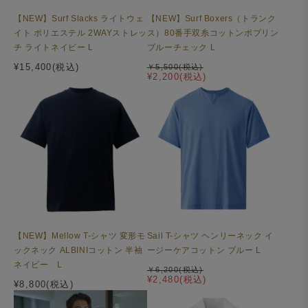
【NEW】Surf Slacks ライトウェ
【NEW】Surf Boxers（トランク
イト ポリエステル 2WAYストレッ
ス）80番手双糸コットンポプリン
チ ライトネイビー L
ブルーチェック L
¥15,400(税込)
￥5,500(税込)
¥2,200(税込)
【NEW】Mellow T-シャツ 変形モ
Sail T-シャツ ヘンリーネック イ
ックネック ALBINIコットン 半袖
ージーケアコットン ブルー L
ネイビー L
￥6,200(税込)
¥2,480(税込)
¥8,800(税込)