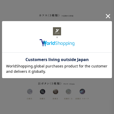
ボタンは、貝ボタン5種 / 樹脂ボタン(10mm)8種 / 水牛調樹脂ボタ
ン(15mm)6種 の計19種類の中からお選びいただけます。