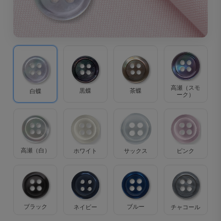
高瀬（スモ
茶蝶
黒蝶
白蝶
ーク）
高瀬（白）
ホワイト
サックス
ピンク
ブラック
ブルー
ネイビー
チャコール