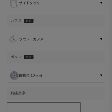
サイドタック
▼
カフス
ラウンドカフス
▼
ボタン
白蝶貝(10mm)
▼
刺繍文字