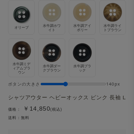
水牛調ホワ
水牛調アイ
水牛調ライ
オリーブ
イト
ボリー
トブラウン
水牛調ミデ
水牛調ダー
水牛調ブラ
ィアムブラ
クブラウン
ック
ウン
ボタンの大きさ
140px
シャツアウター ヘビーオックス ピンク 長袖 L
￥14,850
価格：
(税込)
送料：無料