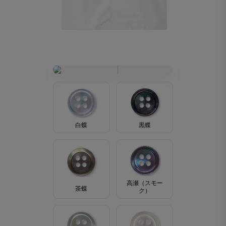
黒蝶
白蝶
高瀬（スモー
茶蝶
ク）