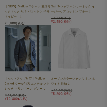
【NEW】Mellow T-シャツ 変形モ
Sail T-シャツ ヘンリーネック イ
ックネック ALBINIコットン 半袖
ージーケアコットン ブルー L
ネイビー L
￥6,200(税込)
¥2,480(税込)
¥8,800(税込)
オープンカラーシャツ リネン ホ
｜セットアップ対応｜Mellow
ワイト 長袖 L
Jacket ウール/ポリエステル スト
レッチ ヘリンボーン グレー L
￥13,000(税込)
¥5,200(税込)
￥32,000(税込)
¥12,800(税込)