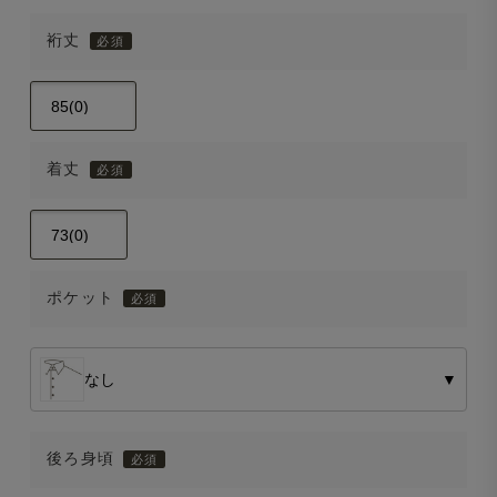
裄丈
着丈
ポケット
なし
▼
後ろ身頃