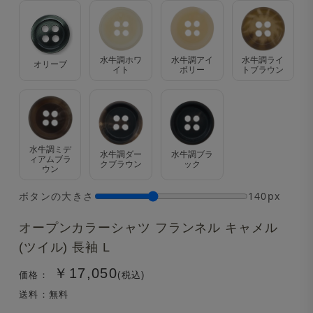
水牛調ホワ
水牛調アイ
水牛調ライ
オリーブ
イト
ボリー
トブラウン
水牛調ミデ
水牛調ダー
水牛調ブラ
ィアムブラ
クブラウン
ック
ウン
ボタンの大きさ
140px
オープンカラーシャツ フランネル キャメル
(ツイル) 長袖 L
￥17,050
価格：
(税込)
送料：無料