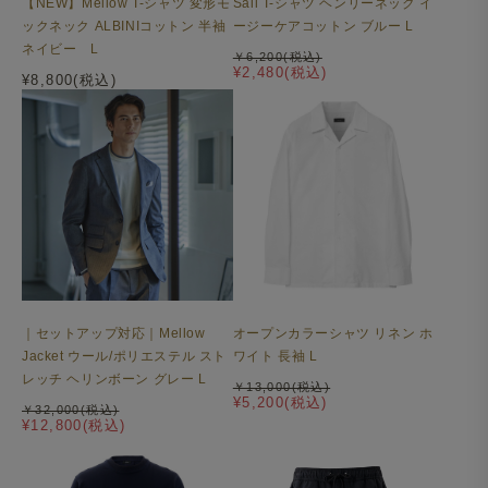
【NEW】Mellow T-シャツ 変形モ
Sail T-シャツ ヘンリーネック イ
ックネック ALBINIコットン 半袖
ージーケアコットン ブルー L
ネイビー L
￥6,200(税込)
¥2,480(税込)
¥8,800(税込)
オープンカラーシャツ リネン ホ
｜セットアップ対応｜Mellow
ワイト 長袖 L
Jacket ウール/ポリエステル スト
レッチ ヘリンボーン グレー L
￥13,000(税込)
¥5,200(税込)
￥32,000(税込)
¥12,800(税込)