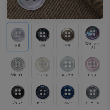
高瀬（スモ
茶蝶
黒蝶
白蝶
ーク）
高瀬（白）
ホワイト
サックス
ピンク
ブラック
ブルー
ネイビー
チャコール