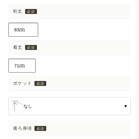
裄丈
着丈
ポケット
なし
▼
後ろ身頃