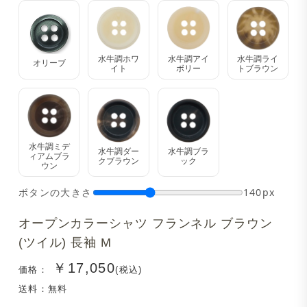
水牛調ホワ
水牛調アイ
水牛調ライ
オリーブ
イト
ボリー
トブラウン
水牛調ミデ
水牛調ダー
水牛調ブラ
ィアムブラ
クブラウン
ック
ウン
ボタンの大きさ
140px
オープンカラーシャツ フランネル ブラウン
(ツイル) 長袖 M
￥17,050
価格：
(税込)
送料：無料