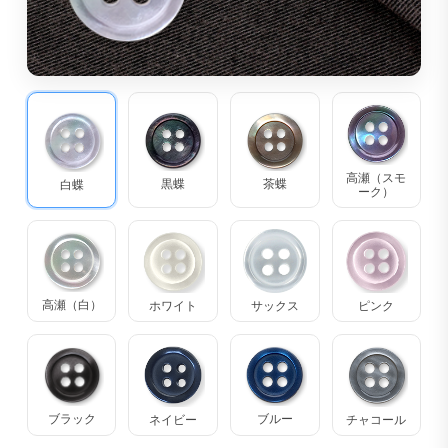
高瀬（スモ
茶蝶
黒蝶
白蝶
ーク）
高瀬（白）
ホワイト
サックス
ピンク
ブラック
ブルー
ネイビー
チャコール