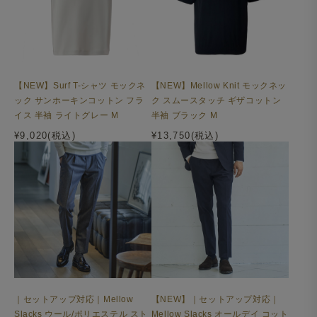
【NEW】Surf T-シャツ モックネ
【NEW】Mellow Knit モックネッ
ック サンホーキンコットン フラ
ク スムースタッチ ギザコットン
イス 半袖 ライトグレー M
半袖 ブラック M
¥9,020(税込)
¥13,750(税込)
｜セットアップ対応｜Mellow
【NEW】｜セットアップ対応｜
Slacks ウール/ポリエステル スト
Mellow Slacks オールデイ コット