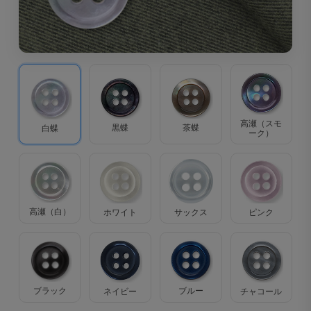
高瀬（スモ
茶蝶
黒蝶
白蝶
ーク）
高瀬（白）
ホワイト
サックス
ピンク
ブラック
ブルー
ネイビー
チャコール