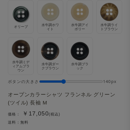
水牛調ホワ
水牛調アイ
水牛調ライ
オリーブ
イト
ボリー
トブラウン
水牛調ミデ
水牛調ダー
水牛調ブラ
ィアムブラ
クブラウン
ック
ウン
ボタンの大きさ
140px
オープンカラーシャツ フランネル グリーン
(ツイル) 長袖 M
￥17,050
価格：
(税込)
送料：無料