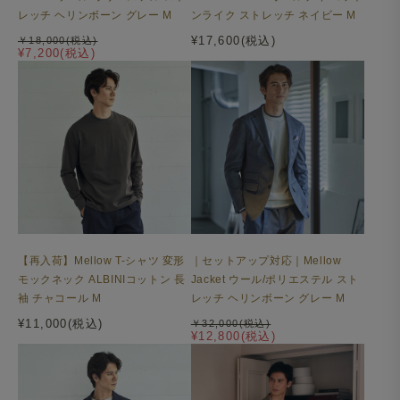
レッチ ヘリンボーン グレー M
ンライク ストレッチ ネイビー M
¥17,600(税込)
￥18,000(税込)
¥7,200(税込)
【再入荷】Mellow T-シャツ 変形
｜セットアップ対応｜Mellow
モックネック ALBINIコットン 長
Jacket ウール/ポリエステル スト
袖 チャコール M
レッチ ヘリンボーン グレー M
¥11,000(税込)
￥32,000(税込)
¥12,800(税込)