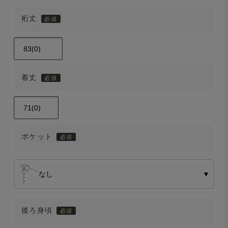
裄丈
着丈
ポケット
なし
▼
後ろ身頃