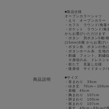
■製品仕様
オープンカラーシャツ
・えり オープンカラー
・カフス ラウンド/角落
・ポケット ラウンド/角
からお選びいただけます
・ボタン 貝ボタン5種/樹
(15mm)6種 からお選び
・ボタン糸 ボタンの色
・ボタンホール糸 生地
・刺繍 フォント、刺繍
※身頃のみ、ドレスシャ
・前たて 見返し仕様
・後身頃 サイドタック/
■サイズ
商品説明
・首まわり 39cm
・ゆき丈 70cm～100
・肩幅 45cm
・胸まわり 107cm
・胴まわり 103cm
・裾まわり 107cm
・着丈 49cm～89cm