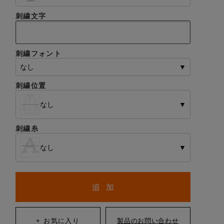
刺繍文字
刺繍フォント
なし
▼
刺繍位置
なし
▼
刺繍糸
なし
▼
追 加