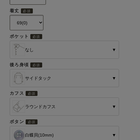
着丈
ポケット
なし
▼
後ろ身頃
サイドタック
▼
カフス
ラウンドカフス
▼
ボタン
白蝶貝(10mm)
▼