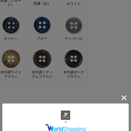
高瀬（スモー
高瀬（白）
ホワイト
ク）
ブルー
ネイビー
チャコール
水牛調ライト
水牛調ミディ
水牛調ダーク
ブラウン
アムブラウン
ブラウン