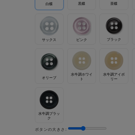
茶蝶
黒蝶
白蝶
ブラック
サックス
ピンク
水牛調ホワイ
水牛調アイボ
オリーブ
ト
リー
水牛調ブラッ
ク
ボタンの大きさ: