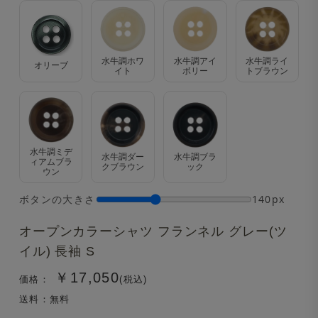
水牛調ホワ
水牛調アイ
水牛調ライ
オリーブ
イト
ボリー
トブラウン
水牛調ミデ
水牛調ダー
水牛調ブラ
ィアムブラ
クブラウン
ック
ウン
ボタンの大きさ
140px
オープンカラーシャツ フランネル グレー(ツ
イル) 長袖 S
￥17,050
価格：
(税込)
送料：無料