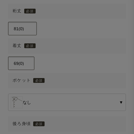
裄丈
着丈
ポケット
なし
▼
後ろ身頃