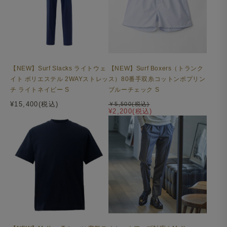
【NEW】Surf Slacks ライトウェ
【NEW】Surf Boxers（トランク
イト ポリエステル 2WAYストレッ
ス）80番手双糸コットンポプリン
チ ライトネイビー S
ブルーチェック S
¥15,400(税込)
￥5,500(税込)
¥2,200(税込)