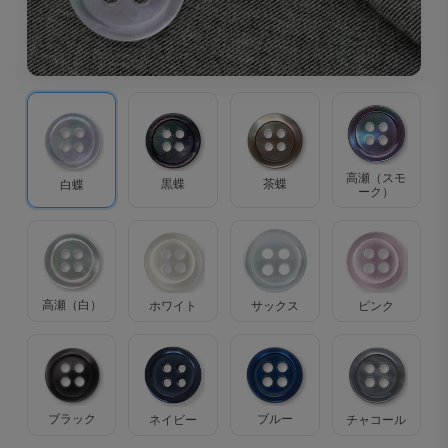
高瀬（スモ
茶蝶
黒蝶
白蝶
ーク）
高瀬（白）
ホワイト
サックス
ピンク
ブラック
ブルー
ネイビー
チャコール