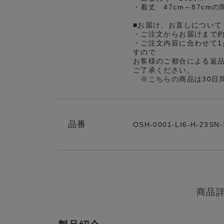
・着丈 47cm～87cm
■お届け、お直しについて
・ご注文からお届けまで
・ご注文内容に合わせて1
すので
お客様のご都合による返
ご了承ください。
※こちらの商品は30日
品番
OSH-0001-LI6-H-23SN
商品