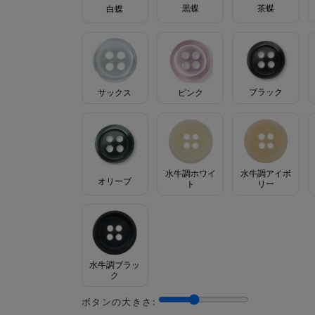
茶蝶
黒蝶
白蝶
ブラック
サックス
ピンク
水牛調ホワイ
水牛調アイボ
オリーブ
ト
リー
水牛調ブラッ
ク
ボタンの大きさ: