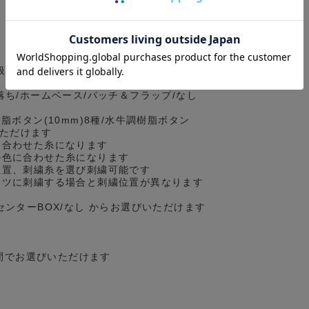
扱っているセミワイドとは異なる、カジュ
落ち/ホームベース/パッチ＆フラップ/なし
脂ボタン(10mm)8種/水牛調樹脂ボタン
いただけます
に合わせた糸になります
の色に合わせた糸になります
位置、刺繍糸を選び刺繍可能です
ツに刺繍する場合と刺繍位置が異なります
センターBOX/なし からお選びいただけます
の間でお選びいただけます