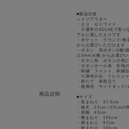
■製品仕様
シャツアウター
・えり セミワイド
※通常のSOLVEで取り
アルに適したえりです
・ポケット ラウンド/角
からお選びいただけます
・ボタン 貝ボタン5種/樹
(15mm)6種 からお選び
・ボタン糸 ボタンの色
・ボタンホール糸 生地
・刺繍 フォント、刺繍
※身頃のみ、ドレスシャ
・前たて 表前立て
・後身頃 サイドタック/
商品説明
■サイズ
・首まわり 37.5cm
・袖丈 21cm～25cm
・肩幅 43cm
・胸まわり 101cm
・胴まわり 97cm
・裾まわり 101cm