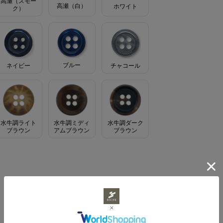
高瀬（スモー
高瀬（白）
ホワイト
ク）
ブルー
ネイビー
チャコール
水牛調ライト
水牛調ミディ
水牛調ダーク
ブラウン
アムブラウン
ブラウン