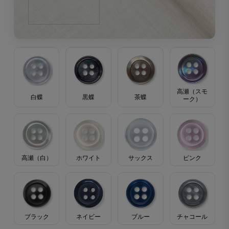
高瀬（スモ
茶蝶
黒蝶
白蝶
ーク）
高瀬（白）
ホワイト
サックス
ピンク
ブラック
ブルー
ネイビー
チャコール