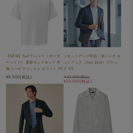
【NEW】Surf T-シャツ（オーダ
｜セットアップ対応｜楽ジャケ セ
ーメイド） 変形モックネック 半
ットアップ（San Jose）ブラッ
袖 スーピマコットン ホワイト XS
ク XS
¥9,500(税込)
￥27,000(税込)
¥10,800(税込)