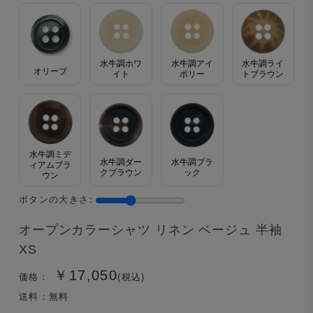
水牛調ホワ
水牛調アイ
水牛調ライ
オリーブ
イト
ボリー
トブラウン
水牛調ミデ
水牛調ダー
水牛調ブラ
ィアムブラ
クブラウン
ック
ウン
ボタンの大きさ:
オープンカラーシャツ リネン ベージュ 半袖
XS
￥17,050
価格：
(税込)
送料：無料