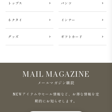
トップス
パンツ
ネクタイ
インナー
シンプルながらも大人っぽい印象の襟元
グッズ
ギフトカード
リブ仕様の襟元は程よく詰まっており、Tシャツよりも上
品な印象。リブには控えめに編地切り替えのデザインが入
り、シンプルながらも奥行きのある表情です。
MAIL MAGAZINE
メールマガジン購読
NEWアイテムやセール情報など、お得な情報を定
期的にお知らせします。