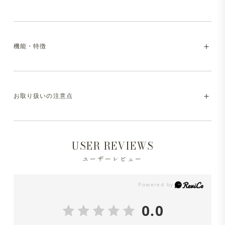
袖ニット
編み目の美しさとさらりとした優しい肌触りが特徴のシン
プルで上質なニット。Tシャツの気楽さと、ニットの上品
機能・特徴
さを良いとこ取りした、キレイめにもカジュアルにも取り
・model:175cm/65kg。
入れやすいアイテム。
・着用アイテム:
Surf Knit クルーネック 半袖
・マシンウォッシャブル（洗濯方法はお取り扱いの注意点
スーピマコットンの強撚糸で編まれた生地は程よく光沢感
お取り扱いの注意点
をご参照ください）
があり、さらりとした快適な着心地。春先から秋口までち
ょうどよく着られる一枚です。ハリコシもあるので型崩れ
・ドライタッチ
※液温は30℃を限度とし、洗濯機で非常に弱い洗濯処理
しにくく、綺麗な見た目を長く保ちます。
USER REVIEWS
ができます。
ユーザーレビュー
身頃は適度なゆとりを持たせつつ、襟まわりをすっきりと
※洗濯の際は中性洗剤を使用し、必ずネットに入れて洗っ
首元に沿うように設計することで、シンプルながらも洗練
てください。
された印象に仕上げています。
0.0
※色移りの可能性がありますので、単品洗をしてくださ