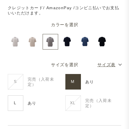
クレジットカード/ AmazonPay /コンビニ払いでお支払
いいただけます。
カラーを選択
サイズを選択
サイズ表
完売（入荷未
S
M
あり
定）
完売（入荷未
L
XL
あり
定）