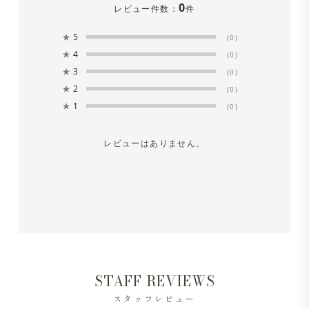
0
レビュー件数：
件
い。漂白剤は絶対に使用しないでください。
★
5
(0)
※長時間濡れたままにしておくと、色が落ちる場合があり
★
4
(0)
ます。洗濯後は形を整えてすぐに日陰で平干しにしてくだ
★
3
(0)
★
2
さい。
(0)
★
1
(0)
レビューはありません。
STAFF REVIEWS
洗練されていながら、どこか余裕を感じる一
スタッフレビュー