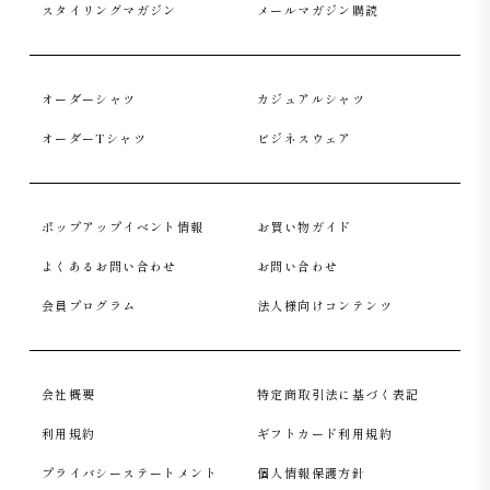
スタイリングマガジン
メールマガジン購読
オーダーシャツ
カジュアルシャツ
オーダーTシャツ
ビジネスウェア
ポップアップイベント情報
お買い物ガイド
もたつかない、計算された袖口のリブ
よくあるお問い合わせ
お問い合わせ
袖口はニットならではのリブ仕様。膨らみを抑えたすっき
会員プログラム
法人様向けコンテンツ
りとしたシルエットで、腕まわりのもたつきを抑え、上品
な印象に仕上げています。
会社概要
特定商取引法に基づく表記
利用規約
ギフトカード利用規約
プライバシーステートメント
個人情報保護方針