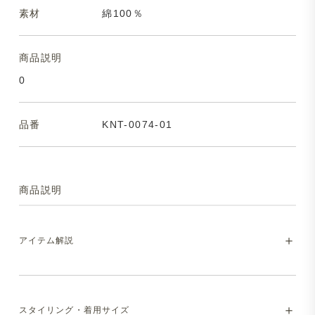
素材
綿100％
商品説明
0
品番
KNT-0074-01
商品説明
アイテム解説
シンプルなのに、さりげなく洒落て見える半
スタイリング・着用サイズ