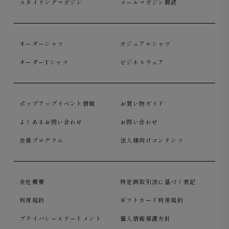
スタイリングマガジン
メールマガジン購読
オーダーシャツ
カジュアルシャツ
オーダーTシャツ
ビジネスウェア
ポップアップイベント情報
お買い物ガイド
もたつかない、計算された袖口のリブ
よくあるお問い合わせ
お問い合わせ
袖口はニットならではのリブ仕様。膨らみを抑えたすっき
会員プログラム
法人様向けコンテンツ
りとしたシルエットで、腕まわりのもたつきを抑え、上品
な印象に仕上げています。
会社概要
特定商取引法に基づく表記
利用規約
ギフトカード利用規約
プライバシーステートメント
個人情報保護方針