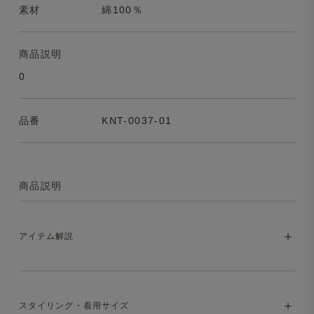
素材
綿100％
商品説明
0
品番
KNT-0037-01
商品説明
アイテム解説
シンプルなのに、さりげなく洒落て見える半
スタイリング・着用サイズ