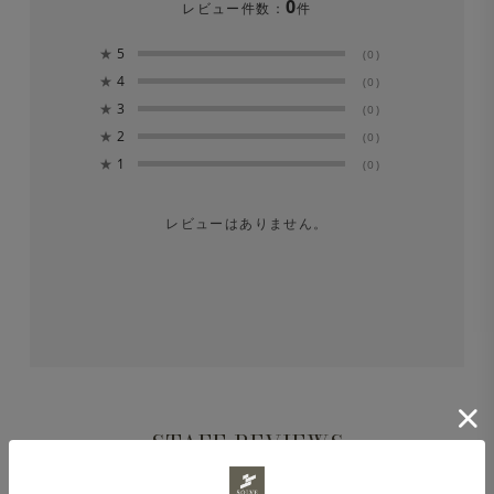
0
レビュー件数：
件
い。漂白剤は絶対に使用しないでください。
★
5
(0)
※長時間濡れたままにしておくと、色が落ちる場合があり
★
4
(0)
ます。洗濯後は形を整えてすぐに日陰で平干しにしてくだ
★
3
(0)
★
2
さい。
(0)
★
1
(0)
レビューはありません。
STAFF REVIEWS
洗練されていながら、どこか余裕を感じる一
スタッフレビュー