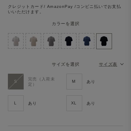
クレジットカード/ AmazonPay /コンビニ払いでお支払
いいただけます。
カラーを選択
サイズを選択
サイズ表
完売（入荷未
S
M
あり
定）
L
XL
あり
あり