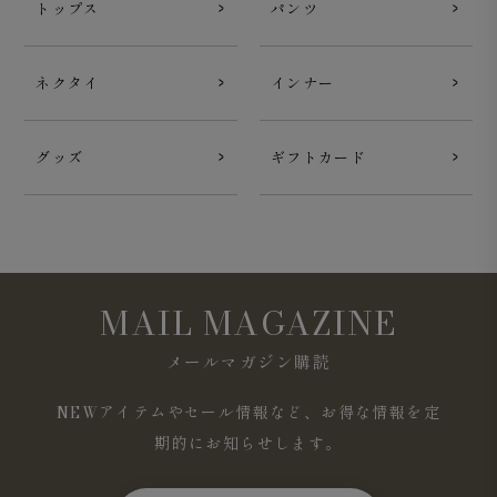
トップス
パンツ
ネクタイ
インナー
シンプルながらも大人っぽい印象の襟元
グッズ
ギフトカード
リブ仕様の襟元は程よく詰まっており、Tシャツよりも上
品な印象。リブには控えめに編地切り替えのデザインが入
り、シンプルながらも奥行きのある表情です。
MAIL MAGAZINE
メールマガジン購読
NEWアイテムやセール情報など、お得な情報を定
期的にお知らせします。