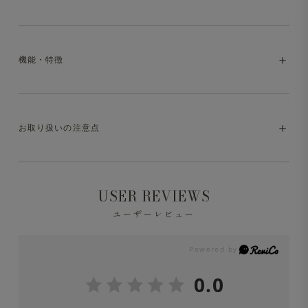
袖ニット
編み目の美しさとさらりとした優しい肌触りが特徴のシン
プルで上質なニット。Tシャツの気楽さと、ニットの上品
機能・特徴
さを良いとこ取りした、キレイめにもカジュアルにも取り
・model:175cm/65kg。
入れやすいアイテム。
・着用アイテム:
Surf Knit クルーネック 半袖
・マシンウォッシャブル（洗濯方法はお取り扱いの注意点
スーピマコットンの強撚糸で編まれた生地は程よく光沢感
お取り扱いの注意点
をご参照ください）
があり、さらりとした快適な着心地。春先から秋口までち
ょうどよく着られる一枚です。ハリコシもあるので型崩れ
・ドライタッチ
※液温は30℃を限度とし、洗濯機で非常に弱い洗濯処理
しにくく、綺麗な見た目を長く保ちます。
USER REVIEWS
ができます。
ユーザーレビュー
身頃は適度なゆとりを持たせつつ、襟まわりをすっきりと
※洗濯の際は中性洗剤を使用し、必ずネットに入れて洗っ
首元に沿うように設計することで、シンプルながらも洗練
てください。
された印象に仕上げています。
0.0
※色移りの可能性がありますので、単品洗をしてくださ