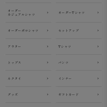
オーダー
オーダーTシャツ
カジュアルシャツ
オーダーポロシャツ
セットアップ
アウター
Tシャツ
細腹のある立体的な構造で、シルエットが綺麗に見えるよ
うにしています。
トップス
パンツ
ネクタイ
インナー
グッズ
ギフトカード