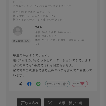
ビー XL
バリエーション：XL
バリエーション：ネイビー
利用目的
:ビジネス,カジュアル
普段のサイズ（このアイテム）
:XL
購入アイテムのフィット感
:ややリラックス
244
年代:
30代
身長:
180cm～
体重:
85kg以上
体型:
がっしり型（筋肉質・骨格がしっか
り）
楽ジャケ セットアップ（Palo Alto）ベージュ
楽スラ セットアップ（Palo Alto）ベージュ
毎週欠かさずきています。
週に2回他のジャケットとローテーションできています
がその中でも1番楽で汚れも目立ちません。
家で簡単に洗濯もできるためスペアも含めて２着使って
います。
参考になった
0
Like!
0
絞り込み
表示：新しい順