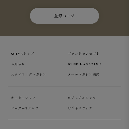
登録ページ
SOLVEトップ
ブランドコンセプト
お知らせ
WIND MAGAZINE
スタイリングマガジン
メールマガジン購読
袖口は開き見せ仕様ですが、本開きにも変更可能な仕様と
なっております（弊社でのお直しは承っておりません為、
オーダーシャツ
カジュアルシャツ
本開きへの変更の場合はお近くのお直し屋さんにお問合せ
下さい）。
オーダーTシャツ
ビジネスウェア