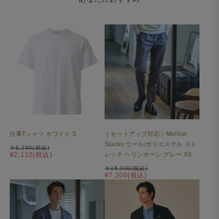
楽ジャケ セットアップ（Palo Alto）ネイビー
楽スラ セットアップ（Palo Alto）ネイビー
高級感を演出する本格仕様
シングル2つボタンにノッチドラペルという王道のディテ
ールをベースに、着丈や肩周りのサイジングを現代的にア
レンジ。流行に左右されず、それでいて今の時代にしっか
りとフィットする、絶妙なバランスを追求しました。毛芯
仕事Tシャツ ホワイト S
｜セットアップ対応｜Mellow
Slacks ウール/ポリエステル スト
を省いた軽やかな仕立てながら、各所の仕様にこだわっ
￥5,280(税込)
¥2,112(税込)
レッチ ヘリンボーン グレー XS
た、高級感と軽快さを兼ね備えた一着に仕上げています。
￥18,000(税込)
¥7,200(税込)