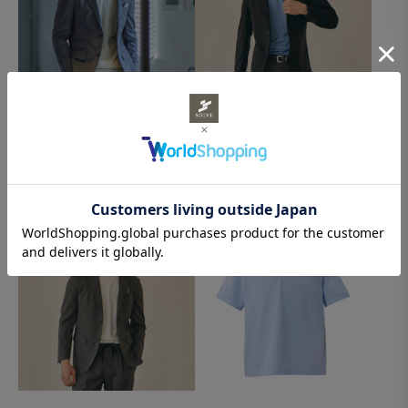
｜セットアップ対応｜Mellow
楽ジャケ（Palo Alto） ブラック
Jacket ウール/ポリエステル スト
XS
レッチ ヘリンボーン グレー XS
￥19,800(税込)
¥7,920(税込)
￥32,000(税込)
¥12,800(税込)