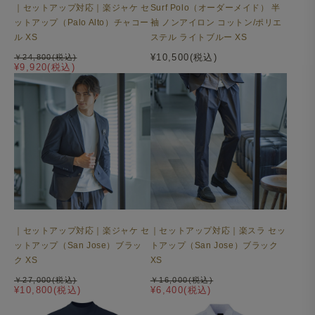
｜セットアップ対応｜楽ジャケ セ
Surf Polo（オーダーメイド） 半
ットアップ（Palo Alto）チャコー
袖 ノンアイロン コットン/ポリエ
ル XS
ステル ライトブルー XS
¥10,500(税込)
￥24,800(税込)
¥9,920(税込)
｜セットアップ対応｜楽ジャケ セ
｜セットアップ対応｜楽スラ セッ
すっきりとした印象のノッチドラペルで、幅広いアイテム
ットアップ（San Jose）ブラッ
トアップ（San Jose）ブラック
と合わせやすいデザインです。
ク XS
XS
￥27,000(税込)
￥16,000(税込)
¥10,800(税込)
¥6,400(税込)