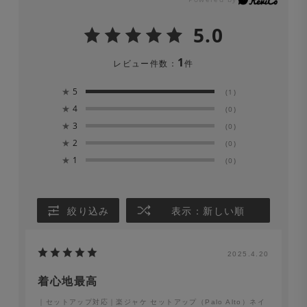
てください。
5.0
※色移りの可能性がありますので、単品洗をしてくださ
1
レビュー件数：
件
い。漂白剤は絶対に使用しないでください。
★
5
(1)
※長時間濡れたままにしておくと、色が落ちる場合があり
★
4
(0)
ます。洗濯後は形を整えてすぐに日陰でつり干しにしてく
★
3
(0)
★
2
ださい。
(0)
★
1
(0)
絞り込み
表示：新しい順
2025.4.20
着心地最高
｜セットアップ対応｜楽ジャケ セットアップ（Palo Alto）ネイ