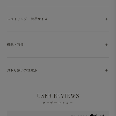
スポーティー×クラシック オンオフ兼用なジ
スタイリング・着用サイズ
ャケット
デザインを細部までこだわり、ストレッチ性のある高機能
な生地で仕立てたジャケット。シャツやニット、Tシャツ
機能・特徴
など幅広いアイテムと相性が良く、羽織るだけで心地良い
・model:175cm/65kg。
綺麗目スタイルに仕上げてくれる一着です。
※いずれも、同サイズの別アイテム着用
・マシンウォッシャブル（洗濯方法はお取り扱いの注意点
お取り扱いの注意点
同素材スラックスと合わせて楽しめる、セッ
をご参照ください）
トアップ対応
・ストレッチ
同素材の『
楽スラ セットアップ
』と合わせれば、スマー
※液温は30℃を限度とし、洗濯機で非常に弱い洗濯処理
USER REVIEWS
トなセットアップスタイルに。シャツやニット、Tシャツ
ができます。
ユーザーレビュー
など幅広いアイテムと相性が良く、羽織るだけでこなれた
スタイルに仕上げてくれます。
※洗濯の際は中性洗剤を使用し、必ずネットに入れて洗っ