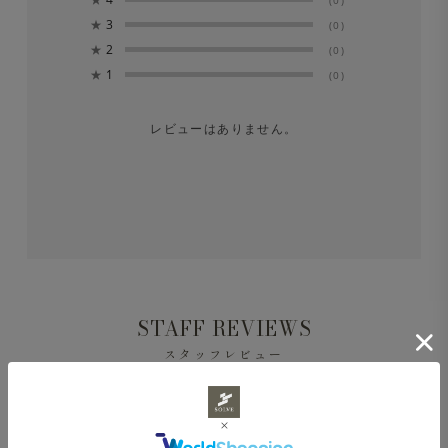
★
3
(0)
★
2
※洗濯後は形を整えてすぐに日陰でつり干しにしてくださ
(0)
★
1
(0)
い。
レビューはありません。
STAFF REVIEWS
スタッフレビュー
レビューはありません。
Journey Sweatshirt モックネック シルケット裏毛 エク
リュ