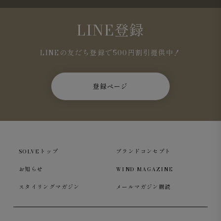
LINE登録
LINEの友だち登録で500円割引提供中！
Journey Sweatshirt モックネック シルケット裏毛 エク
リュ
登録ページ
リラックス感のあるシルエット
肩幅と身頃にゆとりを持たせ、リラックス感のあるシルエ
SOLVEトップ
ブランドコンセプト
ットに仕上げました。ハリとコシのある生地で、身体のラ
インを拾わず、抜け感のある大人のカジュアルスタイルを
お知らせ
WIND MAGAZINE
演出します。
スタイリングマガジン
メールマガジン購読