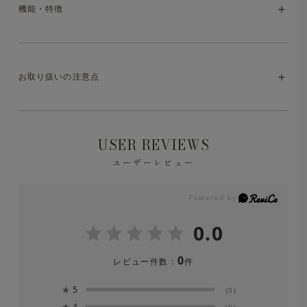
上質な大人のモックネックスウェットシャツ
機能・特徴
ハリとコシのあるコットン100％素材で仕立てたスウェッ
トシャツ。上質な生地とリラックス感のあるシルエット、
・マシンウォッシャブル（洗濯方法はお取り扱いの注意点
細部へのこだわりにより、大人にふさわしい一枚に仕上げ
お取り扱いの注意点
をご参照ください）
ています。デニムなどのカジュアルパンツはもちろん、ス
ラックスに合わせても品よく決まる、幅広く活躍するアイ
テムです。
※液温は40℃を限度とし、洗濯機で非常に弱い洗濯処理
USER REVIEWS
ができます。
ユーザーレビュー
※洗濯の際は中性洗剤を使用し、必ずネットに入れて単品
洗をしてください。
0.0
※漂白剤は絶対に使用しないでください。
0
レビュー件数：
件
※素材の特性上、洗濯を繰り返すことにより縮みが生じま
★
5
(0)
すのでご注意下さい。
★
4
(0)