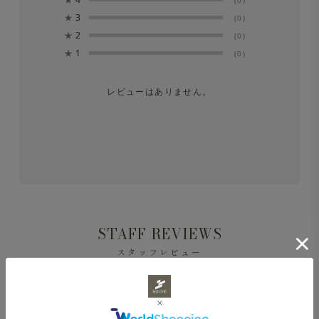
★
3
(0)
★
2
※洗濯後は形を整えてすぐに日陰でつり干しにしてくださ
(0)
★
1
(0)
い。
レビューはありません。
STAFF REVIEWS
スタッフレビュー
レビューはありません。
Journey Sweatshirt モックネック シルケット裏毛 エク
リュ