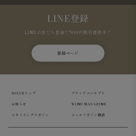
LINE登録
LINEの友だち登録で500円割引提供中！
Journey Sweatshirt モックネック シルケット裏毛 エク
リュ
登録ページ
リラックス感のあるシルエット
肩幅と身頃にゆとりを持たせ、リラックス感のあるシルエ
SOLVEトップ
ブランドコンセプト
ットに仕上げました。ハリとコシのある生地で、身体のラ
インを拾わず、抜け感のある大人のカジュアルスタイルを
お知らせ
WIND MAGAZINE
演出します。
スタイリングマガジン
メールマガジン購読