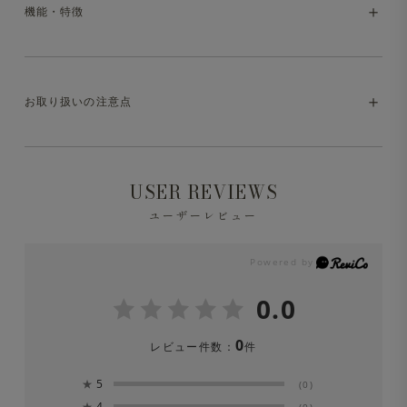
上質な大人のモックネックスウェットシャツ
機能・特徴
ハリとコシのあるコットン100％素材で仕立てたスウェッ
トシャツ。上質な生地とリラックス感のあるシルエット、
・マシンウォッシャブル（洗濯方法はお取り扱いの注意点
細部へのこだわりにより、大人にふさわしい一枚に仕上げ
お取り扱いの注意点
をご参照ください）
ています。デニムなどのカジュアルパンツはもちろん、ス
ラックスに合わせても品よく決まる、幅広く活躍するアイ
テムです。
※液温は40℃を限度とし、洗濯機で非常に弱い洗濯処理
USER REVIEWS
ができます。
ユーザーレビュー
※洗濯の際は中性洗剤を使用し、必ずネットに入れて単品
洗をしてください。
0.0
※漂白剤は絶対に使用しないでください。
0
レビュー件数：
件
※素材の特性上、洗濯を繰り返すことにより縮みが生じま
★
5
(0)
すのでご注意下さい。
★
4
(0)