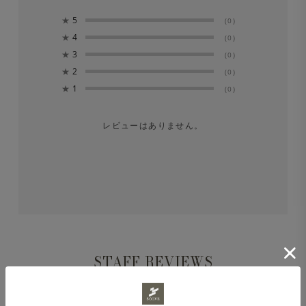
★
5
(0)
※長時間濡れたままにしておくと、色が落ちる場合があり
★
4
(0)
ます。洗濯後は形を整えてすぐに日陰でつり干しにしてく
★
3
(0)
★
2
ださい。
(0)
★
1
(0)
※洗濯後、若干縮みが出る場合がございます。（タテヨコ
レビューはありません。
3％前後）
STAFF REVIEWS
スタッフレビュー