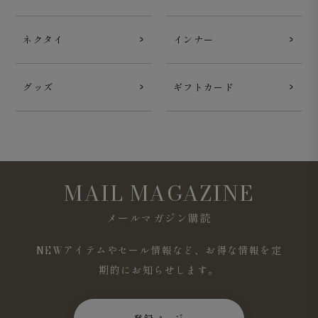
シルエットは、ゆったりと羽織ることができるボックスシ
ルエット。同素材で、デニムパンツ『
Journey 5-Pocket
ネクタイ
インナー
Pants スーピマコットン デニム ホワイト
』『
Journey 5-
Pocket Pants スーピマコットン デニム ブラック
』がご
ざいます。
グッズ
ギフトカード
MAIL MAGAZINE
メールマガジン購読
NEWアイテムやセール情報など、お得な情報を定
期的にお知らせします。