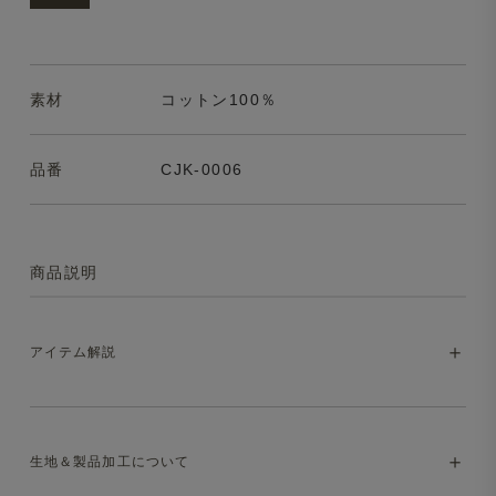
素材
コットン100％
品番
CJK-0006
商品説明
アイテム解説
希少な生地を使用した、Made in Japanのカ
生地＆製品加工について
バーオールジャケット