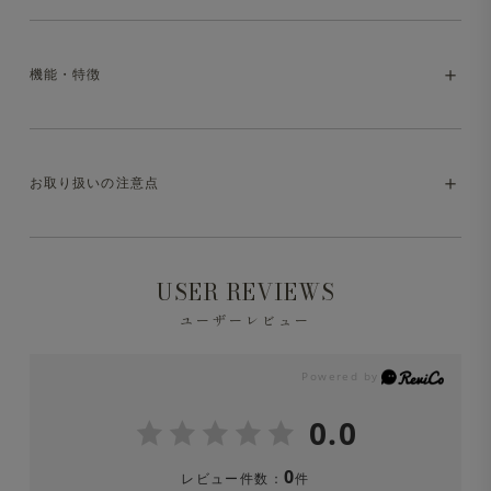
世界三大コットンの一つ、超長綿の「スーピマコットン」
ホワイトとブラックで生地、加工が違います。
を原料に使用した、デニム生地のカバーオールジャケッ
機能・特徴
・ホワイト＝10.5oz（オンス）、製品洗い加工なし
ト。デニムの名産地・岡山にて生地の生産から縫製まで行
・ブラック＝11.2oz（オンス）、製品洗い加工あり（ワ
い、丁寧に仕立てました。飽きの来ないデザインで耐久性
ンウォッシュ）
にも優れ、長く愛着を持って着用いただけます。カジュア
・マシンウォッシャブル（洗濯方法はお取り扱いの注意点
ルなアイテムながら上品さを兼ね備えており、スラックス
お取り扱いの注意点
をご参照ください）
ブラックは製品縫製後にワンウォッシュ加工を施すことに
とも好相性。きれいめなコーディネートにも取り入れやす
より、より柔らかい着心地と、ナチュラルな表情に仕上げ
く、スタイルに程よい抜け感と品の良さをプラスしてくれ
ております。
※液温は30℃を限度とし、洗濯機で非常に弱い洗濯処理
ます。
USER REVIEWS
ができます。
ユーザーレビュー
※ホワイト、ブラックともに洗濯後、若干縮みが出る場合
がございます。（タテヨコ3％前後）
※洗濯の際は中性洗剤を使用し、必ずネットに入れて洗っ
てください。
0.0
※色移りの可能性がありますので、単品洗をしてくださ
0
レビュー件数：
件
い。漂白剤は絶対に使用しないでください。