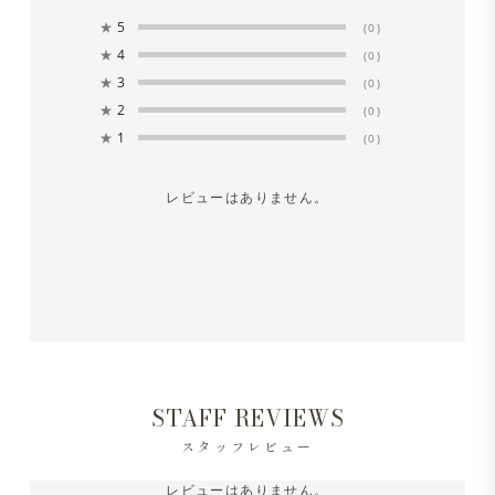
★
5
(0)
※長時間濡れたままにしておくと、色が落ちる場合があり
★
4
(0)
ます。洗濯後は形を整えてすぐに日陰でつり干しにしてく
★
3
(0)
★
2
ださい。
(0)
★
1
(0)
※洗濯後、若干縮みが出る場合がございます。（タテヨコ
レビューはありません。
3％前後）
STAFF REVIEWS
スタッフレビュー
レビューはありません。