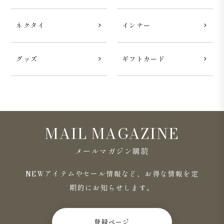
シルエットは、ゆったりと羽織ることができるボックスシ
ルエット。同素材で、デニムパンツ『
Journey 5-Pocket
ネクタイ
インナー
Pants スーピマコットン デニム ホワイト
』『
Journey 5-
Pocket Pants スーピマコットン デニム ブラック
』がご
ざいます。
グッズ
ギフトカード
MAIL MAGAZINE
メールマガジン購読
NEWアイテムやセール情報など、お得な情報を定
期的にお知らせします。
登録ページ