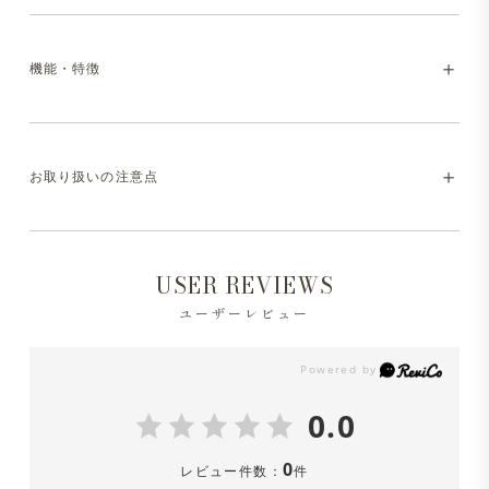
世界三大コットンの一つ、超長綿の「スーピマコットン」
ホワイトとブラックで生地、加工が違います。
を原料に使用した、デニム生地のカバーオールジャケッ
機能・特徴
・ホワイト＝10.5oz（オンス）、製品洗い加工なし
ト。デニムの名産地・岡山にて生地の生産から縫製まで行
・ブラック＝11.2oz（オンス）、製品洗い加工あり（ワ
い、丁寧に仕立てました。飽きの来ないデザインで耐久性
ンウォッシュ）
にも優れ、長く愛着を持って着用いただけます。カジュア
・マシンウォッシャブル（洗濯方法はお取り扱いの注意点
ルなアイテムながら上品さを兼ね備えており、スラックス
お取り扱いの注意点
をご参照ください）
ブラックは製品縫製後にワンウォッシュ加工を施すことに
とも好相性。きれいめなコーディネートにも取り入れやす
より、より柔らかい着心地と、ナチュラルな表情に仕上げ
く、スタイルに程よい抜け感と品の良さをプラスしてくれ
ております。
※液温は30℃を限度とし、洗濯機で非常に弱い洗濯処理
ます。
USER REVIEWS
ができます。
ユーザーレビュー
※ホワイト、ブラックともに洗濯後、若干縮みが出る場合
がございます。（タテヨコ3％前後）
※洗濯の際は中性洗剤を使用し、必ずネットに入れて洗っ
てください。
0.0
※色移りの可能性がありますので、単品洗をしてくださ
0
レビュー件数：
件
い。漂白剤は絶対に使用しないでください。