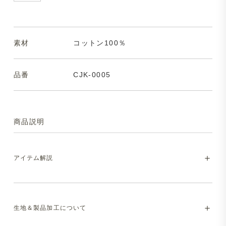
素材
コットン100％
品番
CJK-0005
商品説明
アイテム解説
希少な生地を使用した、Made in Japanのカ
生地＆製品加工について
バーオールジャケット