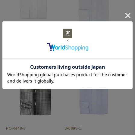
W-5545-1
BC-6052-1
イージーアイロン 白のヘリンボ
イージーアイロン 100番手双糸
ーン生地
を使った白地に青のループチェッ
クの生地
¥9,460(税込)
¥10,560(税込)
PC-4448-8
B-0898-1