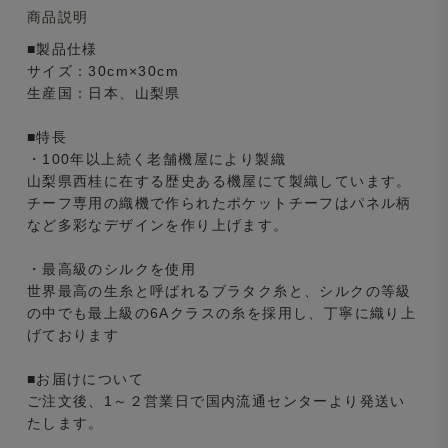
商品説明
■製品仕様
サイズ：30cm×30cm
生産国：日本、山梨県
■特長
・100年以上続く老舗機屋により製織
山梨県西桂に在する歴史ある機屋にて製織しています。
チーフ専用の織機で作られたポケットチーフはパネル柄
など多彩なデザインを作り上げます。
・最高級のシルクを使用
世界最高の生糸と呼ばれるブラタク糸と、シルクの等級
の中でも最上級の6Aクラスの糸を採用し、丁寧に織り上
げております
■お届けについて
ご注文後、1～２営業日で国内流通センターより発送い
たします。