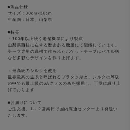
■製品仕様
サイズ：30cm×30cm
生産国：日本、山梨県
■特長
・100年以上続く老舗機屋により製織
山梨県西桂に在する歴史ある機屋にて製織しています。
チーフ専用の織機で作られたポケットチーフはパネル柄
など多彩なデザインを作り上げます。
・最高級のシルクを使用
世界最高の生糸と呼ばれるブラタク糸と、シルクの等級
の中でも最上級の6Aクラスの糸を採用し、丁寧に織り上
げております
■お届けについて
ご注文後、1～２営業日で国内流通センターより発送い
たします。