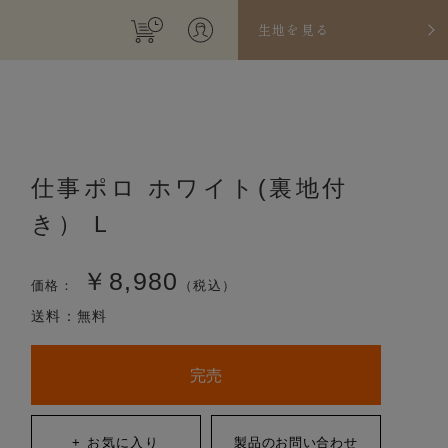
生地を見る
仕事ポロ ホワイト(裏地付
き） L
￥8,980
価格：
（税込）
送料：無料
完売