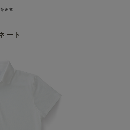
さを追究
ネート