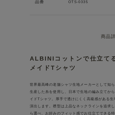
品番
OTS-0335
商品
ALBINIコットンで仕立
メイドTシャツ
世界最高峰の老舗シャツ生地メーカーとして知られるALBI
生産した糸を使用し、日本で生地の編み立てか
イドTシャツ。厚手で透けにくく高級感がある生
演出します。襟型は上品なネックラインを追求し
ら選べ、お好みのフィット感でお仕立てできる特