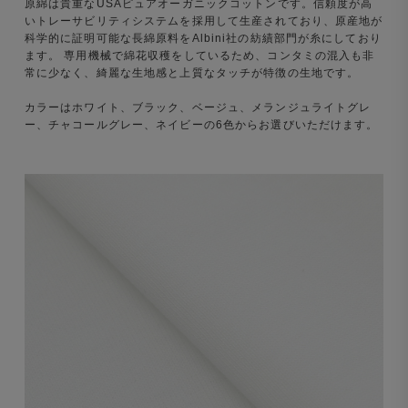
原綿は貴重なUSAピュアオーガニックコットンです。信頼度が高
いトレーサビリティシステムを採用して生産されており、原産地が
科学的に証明可能な長綿原料をAlbini社の紡績部門が糸にしており
ます。 専用機械で綿花収穫をしているため、コンタミの混入も非
常に少なく、綺麗な生地感と上質なタッチが特徴の生地です。
カラーはホワイト、ブラック、ベージュ、メランジュライトグレ
ー、チャコールグレー、ネイビーの6色からお選びいただけます。