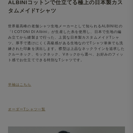
ALBINIコットンで仕立てる極上の日本製カス
タムメイドTシャツ
世界最高峰の老舗シャツ生地メーカーとして知られるALBINI社の
「I COTONI DI Albini」が生産した糸を使用し、日本で生地の編
み立てから縫製まで行った、上質な日本製カスタムメイドTシャ
ツ。厚手で透けにくく高級感がある生地なのでTシャツ単体でも洗
練された印象を演出します。襟型は上品なネックラインを追求した
クルーネック、モックネック、Vネックから選べ、お好みのフィッ
ト感でお仕立てできる特別なTシャツです。
半袖はこちら
オーダーTシャツ一覧