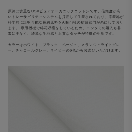
原綿は貴重なUSAピュアオーガニックコットンです。信頼度が高
いトレーサビリティシステムを採用して生産されており、原産地が
科学的に証明可能な長綿原料をAlbini社の紡績部門が糸にしており
ます。 専用機械で綿花収穫をしているため、コンタミの混入も非
常に少なく、綺麗な生地感と上質なタッチが特徴の生地です。
カラーはホワイト、ブラック、ベージュ、メランジュライトグレ
ー、チャコールグレー、ネイビーの6色からお選びいただけます。