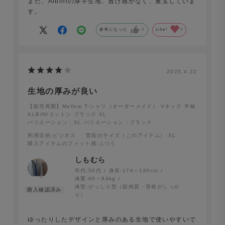
また、Albiniの厚手生地、透け感がなく、重宝していま
す。
参考になった
0
Like!
0
2025.4.22
生地の厚みが良い
【販売再開】Mellow T-シャツ（オーダーメイド） Vネック 半袖
ALBINIコットン ブラック XL
バリエーション：XL
バリエーション：ブラック
利用目的
:ビジネス
普段のサイズ（このアイテム）
:XL
購入アイテムのフィット感
:ふつう
しもむら
年代:
50代
身長:
176～180cm
体重:
80～84kg
体型:
がっしり型（筋肉質・骨格がしっか
り）
ゆったりしたデザインと厚みのある生地で使いやすいで