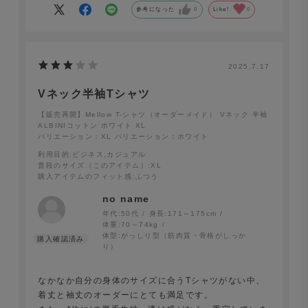
参考になった
0
Like!
0
2025.7.17
Vネック半袖Tシャツ
【販売再開】Mellow T-シャツ（オーダーメイド） Vネック 半袖
ALBINIコットン ホワイト XL
バリエーション：XL
バリエーション：ホワイト
利用目的
:ビジネス,カジュアル
普段のサイズ（このアイテム）
:XL
購入アイテムのフィット感
:ふつう
no name
年代:
50代
身長:
171～175cm
体重:
70～74kg
体型:
がっしり型（筋肉質・骨格がしっか
り）
なかなか自分の身体のサイズに合うTシャツがない中、
着丈と袖丈のオーダーにとても満足です。