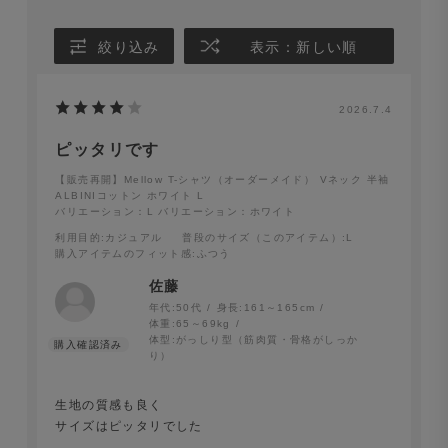
絞り込み
表示：新しい順
2026.7.4
ピッタリです
【販売再開】Mellow T-シャツ（オーダーメイド） Vネック 半袖
ALBINIコットン ホワイト L
バリエーション：L
バリエーション：ホワイト
利用目的
:カジュアル
普段のサイズ（このアイテム）
:L
購入アイテムのフィット感
:ふつう
佐藤
年代:
50代
身長:
161～165cm
体重:
65～69kg
体型:
がっしり型（筋肉質・骨格がしっか
り）
生地の質感も良く
サイズはピッタリでした