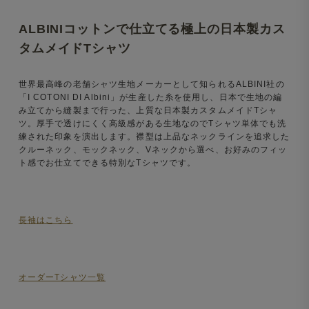
ALBINIコットンで仕立てる極上の日本製カス
タムメイドTシャツ
世界最高峰の老舗シャツ生地メーカーとして知られるALBINI社の
「I COTONI DI Albini」が生産した糸を使用し、日本で生地の編
み立てから縫製まで行った、上質な日本製カスタムメイドTシャ
ツ。厚手で透けにくく高級感がある生地なのでTシャツ単体でも洗
練された印象を演出します。襟型は上品なネックラインを追求した
クルーネック、モックネック、Vネックから選べ、お好みのフィッ
ト感でお仕立てできる特別なTシャツです。
長袖はこちら
オーダーTシャツ一覧