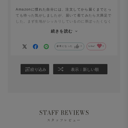
Amazonに慣れた自分には、注文してから届くまでとっ
ても待った気がしましたが、届いて着てみたら大満足で
した。まず生地がシッカリしているのに厚ぼったくなく
程よい厚みがあり、明らかにAIRismやその辺のプリン
続きを読む
トＴとは別物でした。なんといっても着丈と袖丈をオー
ダーで調整が出来るので、ちびデブの私でも丈が長くな
いのにおなかがきつく無いという夢のようなバランスの
参考になった
0
Like!
0
Ｔシャツが手に入りました。更に丈を調整して2着目と
色違い３着目をオーダーしました。もうしばらくしたら
長袖を注文しようと思っています。ありがとうございま
絞り込み
表示：新しい順
した。
STAFF REVIEWS
スタッフレビュー