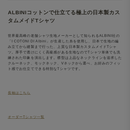
ALBINIコットンで仕立てる極上の日本製カス
タムメイドTシャツ
世界最高峰の老舗シャツ生地メーカーとして知られるALBINI社の
「I COTONI DI Albini」が生産した糸を使用し、日本で生地の編
み立てから縫製まで行った、上質な日本製カスタムメイドTシャ
ツ。厚手で透けにくく高級感がある生地なのでTシャツ単体でも洗
練された印象を演出します。襟型は上品なネックラインを追求した
クルーネック、モックネック、Vネックから選べ、お好みのフィッ
ト感でお仕立てできる特別なTシャツです。
長袖はこちら
オーダーTシャツ一覧