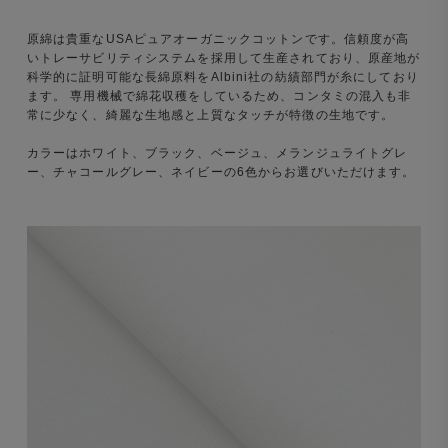
原綿は貴重なUSAピュアオーガニックコットンです。信頼度が高
いトレーサビリティシステムを採用して生産されており、原産地が
科学的に証明可能な長綿原料をAlbini社の紡績部門が糸にしており
ます。 専用機械で綿花収穫をしているため、コンタミの混入も非
常に少なく、綺麗な生地感と上質なタッチが特徴の生地です。
カラーはホワイト、ブラック、ベージュ、メランジュライトグレ
ー、チャコールグレー、ネイビーの6色からお選びいただけます。