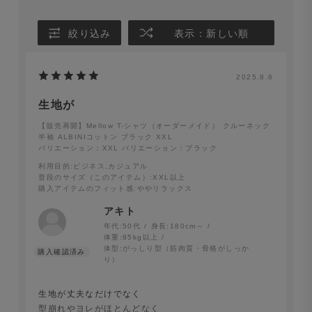
絞り込み
表示：新しい順
2025.8.6
生地が
【販売再開】Mellow T-シャツ（オーダーメイド） クルーネック
半袖 ALBINIコットン ブラック XXL
バリエーション：XXL
バリエーション：ブラック
利用目的
:ビジネス,カジュアル
普段のサイズ（このアイテム）
:XXL以上
購入アイテムのフィット感
:ややリラックス
アキト
年代:
50代
身長:
180cm～
体重:
85kg以上
体型:
がっしり型（筋肉質・骨格がしっか
り）
生地が丈夫なだけでなく
型崩れやヨレがほとんどなく