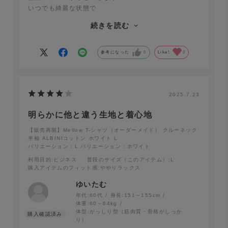
いつでも綺麗な状態で
着用でき、この値段で
続きを読む
何年も着る事ができそうで
コスパよし。
参考になった
0
Like!
0
2025.7.23
明らかに他と違う生地と着心地
【販売再開】Mellow T-シャツ（オーダーメイド） クルーネック
半袖 ALBINIコットン ホワイト L
バリエーション：L
バリエーション：ホワイト
利用目的
:ビジネス
普段のサイズ（このアイテム）
:L
購入アイテムのフィット感
:ややリラックス
ゆいたむ
年代:
60代
身長:
151～155cm
体重:
60～64kg
体型:
がっしり型（筋肉質・骨格がしっか
り）