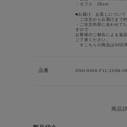
・カフス 26cm
■お届け、お直しについて
・ご注文からお届けまで
・ご注文内容に合わせて1
すので
お客様のご都合による返
ご了承ください。
※こちらの商品は30日
品番
OSH-0006-F11-23SN-O
商品