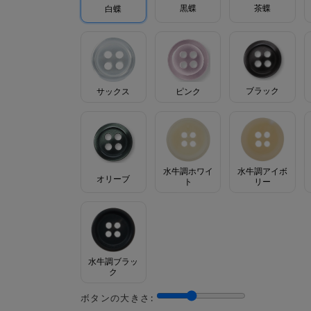
茶蝶
黒蝶
白蝶
ブラック
サックス
ピンク
水牛調ホワイ
水牛調アイボ
オリーブ
ト
リー
水牛調ブラッ
ク
ボタンの大きさ: