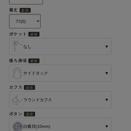
着丈
ポケット
なし
▼
後ろ身頃
サイドタック
▼
カフス
ラウンドカフス
▼
ボタン
白蝶貝(10mm)
▼