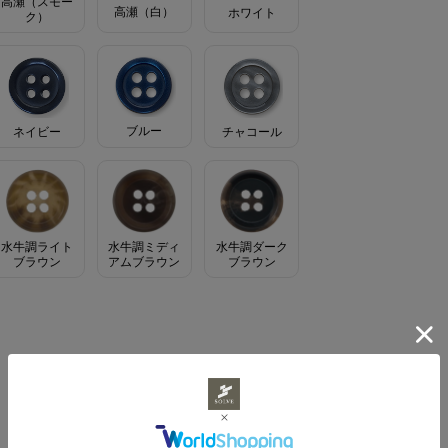
高瀬（スモー
高瀬（白）
ホワイト
ク）
ブルー
ネイビー
チャコール
水牛調ライト
水牛調ミディ
水牛調ダーク
ブラウン
アムブラウン
ブラウン