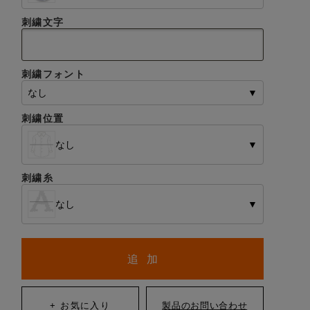
刺繍文字
刺繍フォント
なし
▼
刺繍位置
なし
▼
刺繍糸
なし
▼
追 加