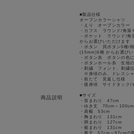
■製品仕様
オープンカラーシャツ
・えり オープンカラー
・カフス ラウンド/角落
・ポケット ラウンド/角
からお選びいただけます
・ボタン 貝ボタン5種/樹
(15mm)6種 からお選び
・ボタン糸 ボタンの色
・ボタンホール糸 生地
・刺繍 フォント、刺繍
※身頃のみ、ドレスシャ
・前たて 見返し仕様
・後身頃 サイドタック/
■サイズ
商品説明
・首まわり 47cm
・ゆき丈 70cm～100
・肩幅 53cm
・胸まわり 131cm
・胴まわり 127cm
・裾まわり 131cm
・着丈 57cm～97cm