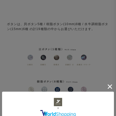
ボタンは、貝ボタン5種 / 樹脂ボタン(10mm)8種 / 水牛調樹脂ボタ
ン(15mm)6種 の計19種類の中からお選びいただけます。