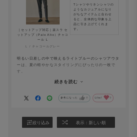
Tシャツやリネンシャツの
ようなカジュアルになり
がちなアイテムと合わせ
ると、全体的な印象を上
品に引き上げてくれま
す。
｜セットアップ対応｜楽スラ セ
ットアップ（Palo Alto）チャコ
ール L
L
チャコールグレー
明るい日差しの中で映えるライトブルーのシャツアウタ
ーは、夏の軽やかなスタイリングにぴったりの一枚で
す。
オーダーできるので、程よくゆとりのあるシルエットで
続きを読む
仕立てました。
スラックスと合わせると、ほどよい抜け感がありながら
も上品さを感じさせる、大人のリラックススタイルが完
参考になった
0
Like!
0
成します。
絞り込み
表示：新しい順