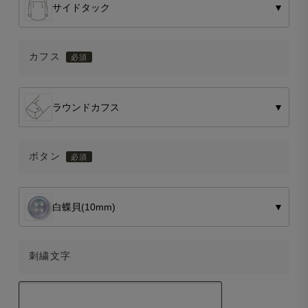
サイドタック
▼
カフス
ラウンドカフス
▼
ボタン
白蝶貝(10mm)
▼
刺繍文字