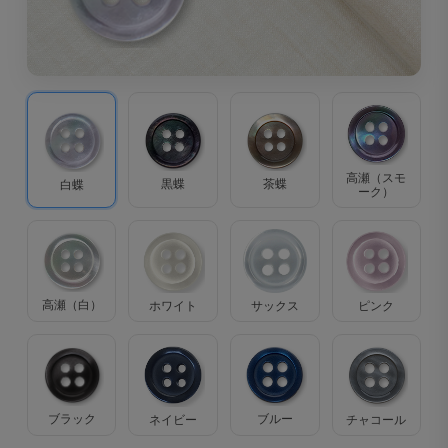
高瀬（スモ
茶蝶
黒蝶
白蝶
ーク）
高瀬（白）
ホワイト
サックス
ピンク
ブラック
ブルー
ネイビー
チャコール