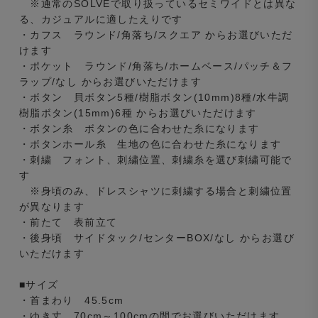
※通常のSOLVEで取り扱っているセミワイドとは異な
る、カジュアルに適したえりです
・カフス ラウンド/角落ち/スクエア からお選びいただ
けます
・ポケット ラウンド/角落ち/ホームベース/パッチ＆フ
ラップ/なし からお選びいただけます
・ボタン 貝ボタン5種/樹脂ボタン(10mm)8種/水牛調
樹脂ボタン(15mm)6種 からお選びいただけます
・ボタン糸 ボタンの色に合わせた糸になります
・ボタンホール糸 生地の色に合わせた糸になります
・刺繍 フォント、刺繍位置、刺繍糸を選び刺繍可能で
す
※身頃のみ、ドレスシャツに刺繍する場合と刺繍位置
が異なります
・前たて 表前立て
・後身頃 サイドタック/センターBOX/なし からお選び
いただけます
■サイズ
・首まわり 45.5cm
・ゆき丈 70cm～100cmの間でお選びいただけます