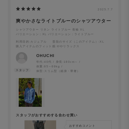
2025.7.7
爽やかさなライトブルーのシャツアウター
シャツアウター リネン ライトブルー 長袖 XL
バリエーション：XL
バリエーション：ライトブルー
利用目的
:カジュアル
普段のサイズ（このアイテム）
:XL
購入アイテムのフィット感
:ややリラックス
OHUCHI
年代:
40代
身長:
180cm～
体重:
65～69kg
体型:
スリム型（細身・華奢）
スタッフがおすすめする合わせ買い
おすすめコメント