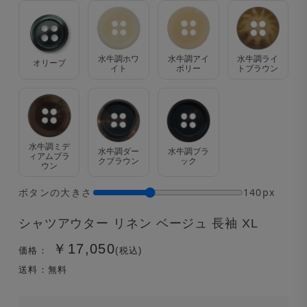
水牛調ホワ
水牛調アイ
水牛調ライ
オリーブ
イト
ボリー
トブラウン
水牛調ミデ
水牛調ダー
水牛調ブラ
ィアムブラ
クブラウン
ック
ウン
ボタンの大きさ
140px
シャツアウター リネン ベージュ 長袖 XL
￥17,050
価格：
(税込)
送料：無料