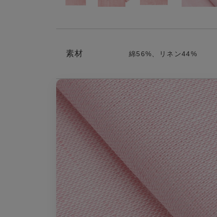
素材
綿56%、リネン44%