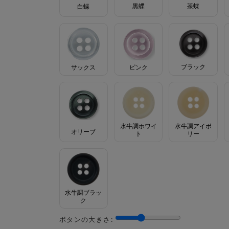
茶蝶
黒蝶
白蝶
ブラック
サックス
ピンク
水牛調ホワイ
水牛調アイボ
オリーブ
ト
リー
水牛調ブラッ
ク
ボタンの大きさ: