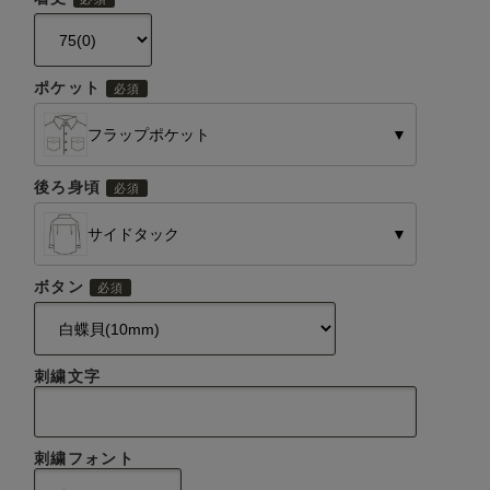
ポケット
フラップポケット
▼
後ろ身頃
サイドタック
▼
ボタン
刺繍文字
刺繍フォント