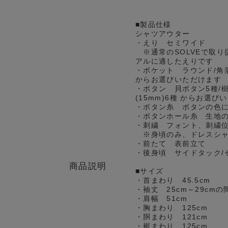
■製品仕様
シャツアウター
・えり セミワイド
※通常のSOLVEで取り
アルに適したえりです
・ポケット ラウンド/角
からお選びいただけます
・ボタン 貝ボタン5種/樹
(15mm)6種 からお選び
・ボタン糸 ボタンの色
・ボタンホール糸 生地
・刺繍 フォント、刺繍
※身頃のみ、ドレスシャ
・前たて 表前立て
・後身頃 サイドタック/
商品説明
■サイズ
・首まわり 45.5cm
・袖丈 25cm～29cm
・肩幅 51cm
・胸まわり 125cm
・胴まわり 121cm
・裾まわり 125cm