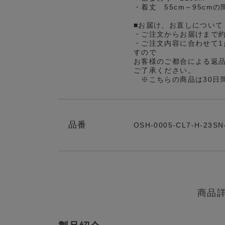
・着丈 55cm～95cm
■お届け、お直しについて
・ご注文からお届けまで
・ご注文内容に合わせて1
すので
お客様のご都合による返
ご了承ください。
※こちらの商品は30日
品番
OSH-0005-CL7-H-23SN
商品