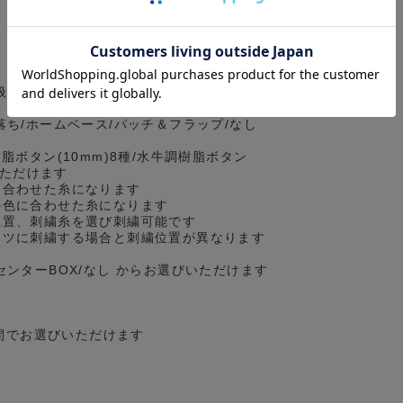
扱っているセミワイドとは異なる、カジュ
落ち/ホームベース/パッチ＆フラップ/なし
脂ボタン(10mm)8種/水牛調樹脂ボタン
いただけます
に合わせた糸になります
の色に合わせた糸になります
位置、刺繍糸を選び刺繍可能です
ツに刺繍する場合と刺繍位置が異なります
センターBOX/なし からお選びいただけます
の間でお選びいただけます