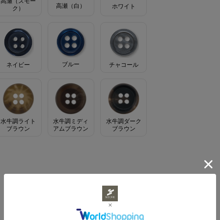
高瀬（スモー
高瀬（白）
ホワイト
ク）
ブルー
ネイビー
チャコール
水牛調ライト
水牛調ミディ
水牛調ダーク
ブラウン
アムブラウン
ブラウン