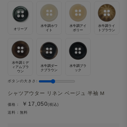
水牛調ホワ
水牛調アイ
水牛調ライ
オリーブ
イト
ボリー
トブラウン
水牛調ミデ
水牛調ダー
水牛調ブラ
ィアムブラ
クブラウン
ック
ウン
ボタンの大きさ:
シャツアウター リネン ベージュ 半袖 M
￥17,050
価格：
(税込)
送料：無料