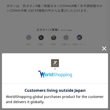
ボタンは、貝ボタン5種 / 樹脂ボタン(10mm)8種 / 水牛調樹脂ボタ
ン(15mm)6種 の計19種類の中からお選びいただけます。