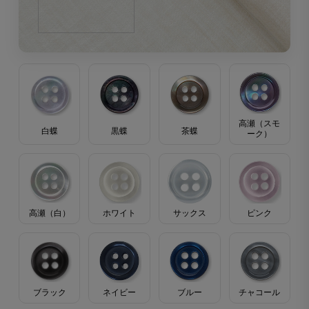
高瀬（スモ
茶蝶
黒蝶
白蝶
ーク）
高瀬（白）
ホワイト
サックス
ピンク
ブラック
ブルー
ネイビー
チャコール