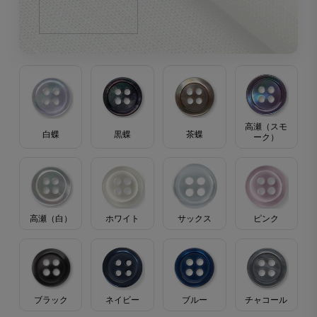
高瀬（スモ
茶蝶
黒蝶
白蝶
ーク）
高瀬（白）
ホワイト
サックス
ピンク
ブラック
ブルー
ネイビー
チャコール