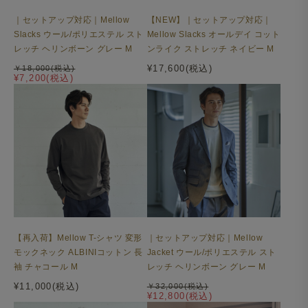
｜セットアップ対応｜Mellow
【NEW】｜セットアップ対応｜
Slacks ウール/ポリエステル スト
Mellow Slacks オールデイ コット
レッチ ヘリンボーン グレー M
ンライク ストレッチ ネイビー M
¥17,600(税込)
￥18,000(税込)
¥7,200(税込)
【再入荷】Mellow T-シャツ 変形
｜セットアップ対応｜Mellow
モックネック ALBINIコットン 長
Jacket ウール/ポリエステル スト
袖 チャコール M
レッチ ヘリンボーン グレー M
¥11,000(税込)
￥32,000(税込)
¥12,800(税込)