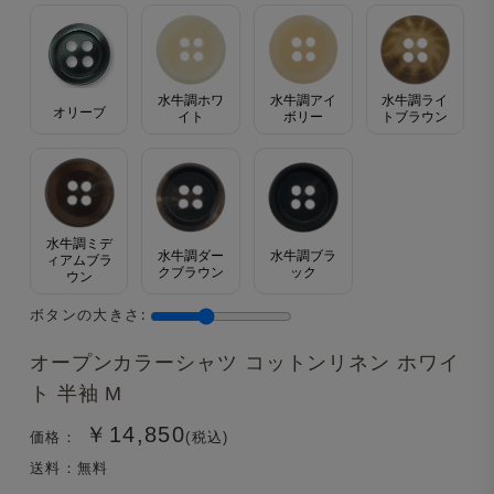
水牛調ホワ
水牛調アイ
水牛調ライ
オリーブ
イト
ボリー
トブラウン
水牛調ミデ
水牛調ダー
水牛調ブラ
ィアムブラ
クブラウン
ック
ウン
ボタンの大きさ:
オープンカラーシャツ コットンリネン ホワイ
ト 半袖 M
￥14,850
価格：
(税込)
送料：無料