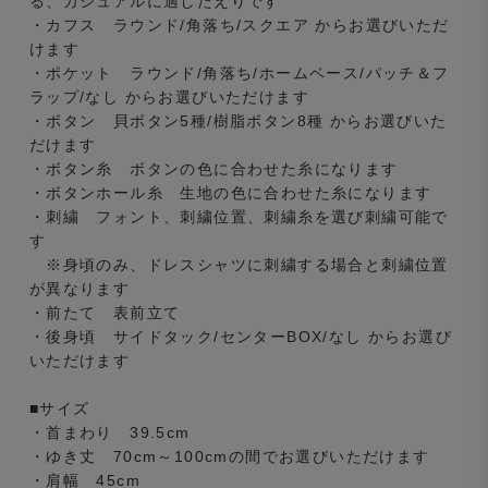
る、カジュアルに適したえりです
・カフス ラウンド/角落ち/スクエア からお選びいただ
けます
・ポケット ラウンド/角落ち/ホームベース/パッチ＆フ
ラップ/なし からお選びいただけます
・ボタン 貝ボタン5種/樹脂ボタン8種 からお選びいた
だけます
・ボタン糸 ボタンの色に合わせた糸になります
・ボタンホール糸 生地の色に合わせた糸になります
・刺繍 フォント、刺繍位置、刺繍糸を選び刺繍可能で
す
※身頃のみ、ドレスシャツに刺繍する場合と刺繍位置
が異なります
・前たて 表前立て
・後身頃 サイドタック/センターBOX/なし からお選び
いただけます
■サイズ
・首まわり 39.5cm
・ゆき丈 70cm～100cmの間でお選びいただけます
・肩幅 45cm