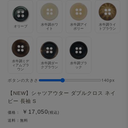
水牛調ホワ
水牛調アイ
水牛調ライ
オリーブ
イト
ボリー
トブラウン
水牛調ミデ
水牛調ダー
水牛調ブラ
ィアムブラ
クブラウン
ック
ウン
ボタンの大きさ
140px
【NEW】シャツアウター ダブルクロス ネイ
ビー 長袖 S
￥17,050
価格：
(税込)
送料：無料