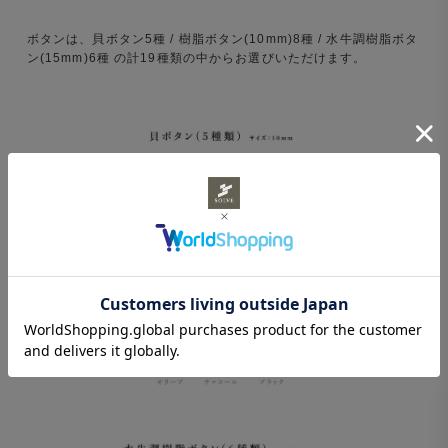
ボタンは、貝ボタン5種 / 樹脂ボタン(10mm)8種 / 水牛調樹脂ボタ
ン(15mm)6種 の計19種類の中からお選びいただけます。