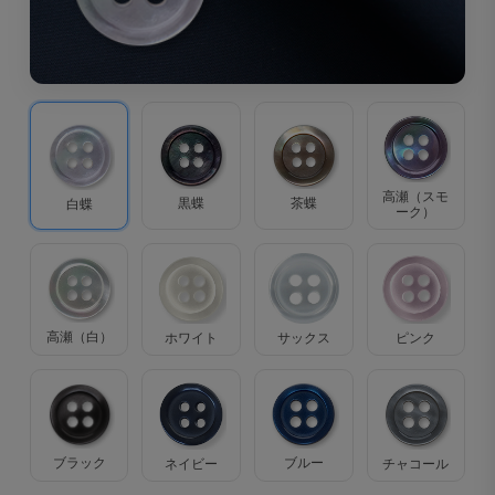
高瀬（スモ
茶蝶
黒蝶
白蝶
ーク）
高瀬（白）
ホワイト
サックス
ピンク
ブラック
ブルー
ネイビー
チャコール