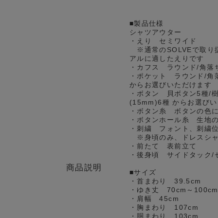
■製品仕様
シャツアウター
・えり セミワイド
※通常のSOLVEで取り
アルに適したえりです
・カフス ラウンド/角落
・ポケット ラウンド/角
からお選びいただけます
・ボタン 貝ボタン5種/樹
(15mm)6種 からお選び
・ボタン糸 ボタンの色
・ボタンホール糸 生地
・刺繍 フォント、刺繍
※身頃のみ、ドレスシャ
・前たて 表前立て
・後身頃 サイドタック/
商品説明
■サイズ
・首まわり 39.5cm
・ゆき丈 70cm～100
・肩幅 45cm
・胸まわり 107cm
・胴まわり 103cm