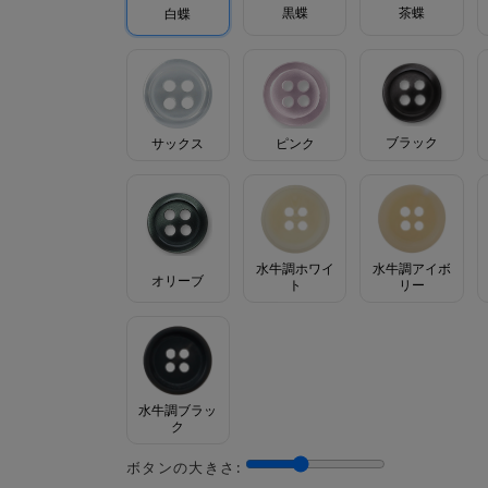
茶蝶
黒蝶
白蝶
ブラック
サックス
ピンク
水牛調ホワイ
水牛調アイボ
オリーブ
ト
リー
水牛調ブラッ
ク
ボタンの大きさ: