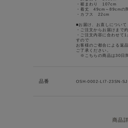
・裾まわり 107cm
・着丈 49cm～89cm
・カフス 22cm
■お届け、お直しについて
・ご注文からお届けまで
・ご注文内容に合わせて1
すので
お客様のご都合による返
ご了承ください。
※こちらの商品は30日
品番
OSH-0002-LI7-23SN-S
商品