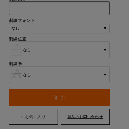
刺繍フォント
なし
▼
刺繍位置
なし
▼
刺繍糸
なし
▼
追 加