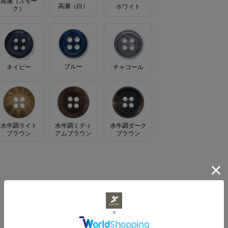
高瀬（スモー
高瀬（白）
ホワイト
ク）
ブルー
ネイビー
チャコール
水牛調ライト
水牛調ミディ
水牛調ダーク
ブラウン
アムブラウン
ブラウン