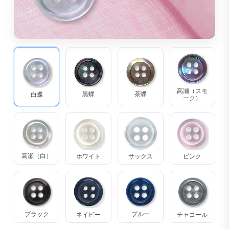
高瀬（スモ
茶蝶
黒蝶
白蝶
ーク）
高瀬（白）
ホワイト
サックス
ピンク
ブラック
ブルー
ネイビー
チャコール