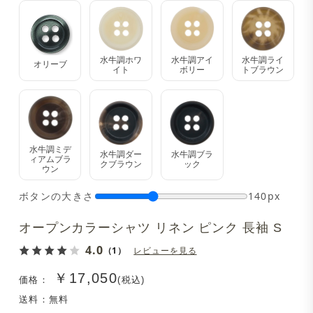
水牛調ホワ
水牛調アイ
水牛調ライ
オリーブ
イト
ボリー
トブラウン
水牛調ミデ
水牛調ダー
水牛調ブラ
ィアムブラ
クブラウン
ック
ウン
ボタンの大きさ
140px
オープンカラーシャツ リネン ピンク 長袖 S
4.0
（1）
レビューを見る
￥17,050
価格：
(税込)
送料：無料