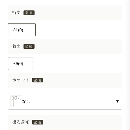
裄丈
着丈
ポケット
なし
▼
後ろ身頃