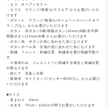
・えり オープンカラー
・カフス ラウンド/角落ち/スクエア からお選びいただ
けます
・ポケット ラウンド/角落ち/ホームベース/パッチ＆フ
ラップ/なし からお選びいただけます
・ボタン 貝ボタン5種/樹脂ボタン(10mm)8種/水牛調
樹脂ボタン(15mm)6種 からお選びいただけます
・ボタン糸 ボタンの色に合わせた糸になります
・ボタンホール糸 生地の色に合わせた糸になります
・刺繍 フォント、刺繍位置、刺繍糸を選び刺繍可能で
す
※身頃のみ、ドレスシャツに刺繍する場合と刺繍位置
が異なります
・前たて 見返し仕様
・後身頃 サイドタック/センターBOX/なし からお選び
いただけます
■サイズ
・首まわり 39cm
・ゆき丈 70cm～100cmの間でお選びいただけます