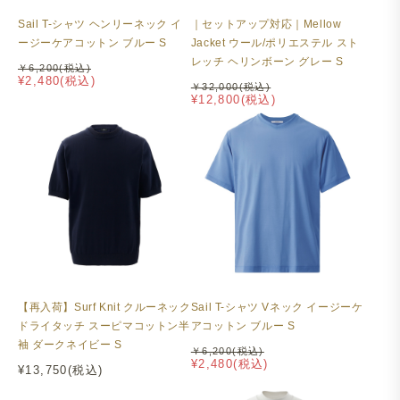
Sail T-シャツ ヘンリーネック イ
｜セットアップ対応｜Mellow
ージーケアコットン ブルー S
Jacket ウール/ポリエステル スト
レッチ ヘリンボーン グレー S
￥6,200(税込)
¥2,480(税込)
￥32,000(税込)
¥12,800(税込)
【再入荷】Surf Knit クルーネック
Sail T-シャツ Vネック イージーケ
ドライタッチ スーピマコットン半
アコットン ブルー S
袖 ダークネイビー S
￥6,200(税込)
¥2,480(税込)
¥13,750(税込)