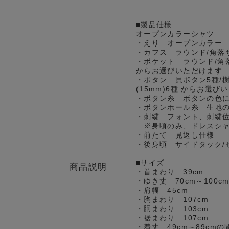
■製品仕様
オープンカラーシャツ
・えり オープンカラー
・カフス ラウンド/角落
・ポケット ラウンド/角
からお選びいただけます
・ボタン 貝ボタン5種/樹
(15mm)6種 からお選び
・ボタン糸 ボタンの色
・ボタンホール糸 生地
・刺繍 フォント、刺繍
※身頃のみ、ドレスシャ
・前たて 見返し仕様
・後身頃 サイドタック/
■サイズ
商品説明
・首まわり 39cm
・ゆき丈 70cm～100
・肩幅 45cm
・胸まわり 107cm
・胴まわり 103cm
・裾まわり 107cm
・着丈 49cm～89cm