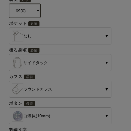
ポケット
なし
▼
後ろ身頃
サイドタック
▼
カフス
ラウンドカフス
▼
ボタン
白蝶貝(10mm)
▼
刺繍文字