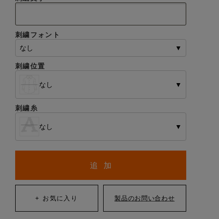
刺繍フォント
なし
▼
刺繍位置
なし
▼
刺繍糸
なし
▼
追 加