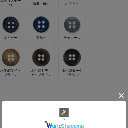
高瀬（スモー
高瀬（白）
ホワイト
ク）
ブルー
ネイビー
チャコール
水牛調ライト
水牛調ミディ
水牛調ダーク
ブラウン
アムブラウン
ブラウン