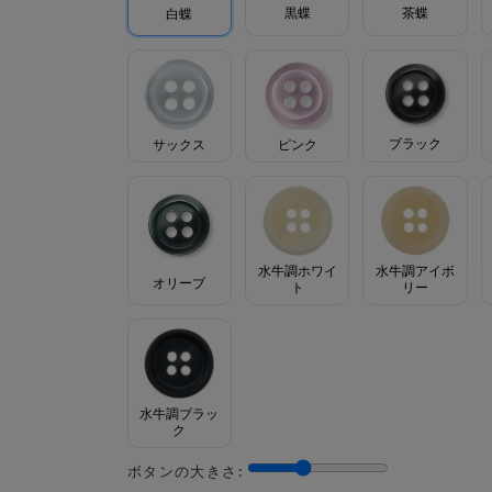
茶蝶
黒蝶
白蝶
ブラック
サックス
ピンク
水牛調ホワイ
水牛調アイボ
オリーブ
ト
リー
水牛調ブラッ
ク
ボタンの大きさ: