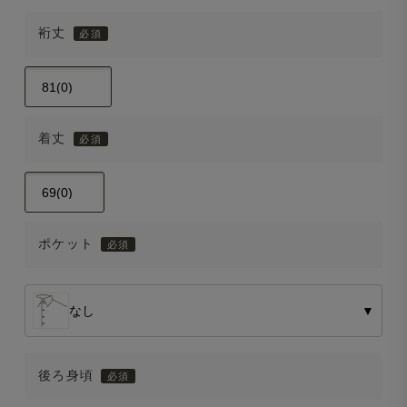
裄丈
着丈
ポケット
なし
▼
後ろ身頃