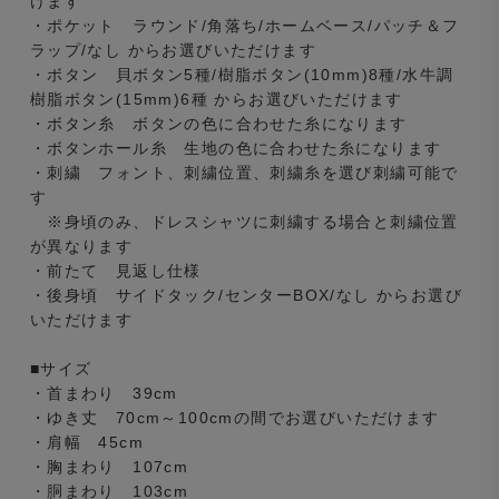
けます
・ポケット ラウンド/角落ち/ホームベース/パッチ＆フ
ラップ/なし からお選びいただけます
・ボタン 貝ボタン5種/樹脂ボタン(10mm)8種/水牛調
樹脂ボタン(15mm)6種 からお選びいただけます
・ボタン糸 ボタンの色に合わせた糸になります
・ボタンホール糸 生地の色に合わせた糸になります
・刺繍 フォント、刺繍位置、刺繍糸を選び刺繍可能で
す
※身頃のみ、ドレスシャツに刺繍する場合と刺繍位置
が異なります
・前たて 見返し仕様
・後身頃 サイドタック/センターBOX/なし からお選び
いただけます
■サイズ
・首まわり 39cm
・ゆき丈 70cm～100cmの間でお選びいただけます
・肩幅 45cm
・胸まわり 107cm
・胴まわり 103cm