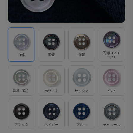
高瀬（スモ
茶蝶
黒蝶
白蝶
ーク）
高瀬（白）
ホワイト
サックス
ピンク
ブラック
ブルー
ネイビー
チャコール