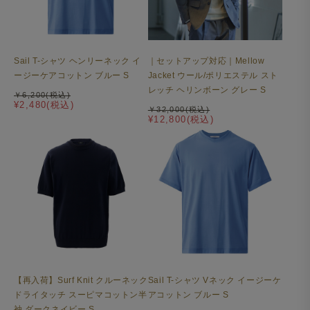
Sail T-シャツ ヘンリーネック イ
｜セットアップ対応｜Mellow
ージーケアコットン ブルー S
Jacket ウール/ポリエステル スト
レッチ ヘリンボーン グレー S
￥6,200(税込)
¥2,480(税込)
￥32,000(税込)
¥12,800(税込)
【再入荷】Surf Knit クルーネック
Sail T-シャツ Vネック イージーケ
ドライタッチ スーピマコットン半
アコットン ブルー S
袖 ダークネイビー S