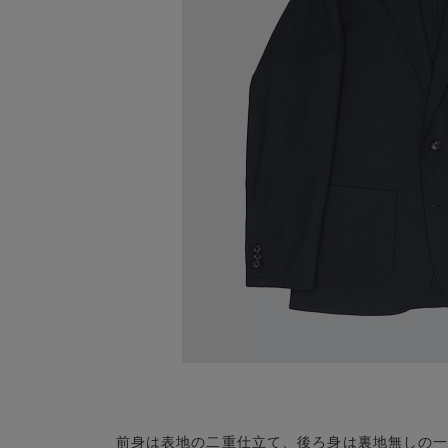
前身は表地の二重仕立て、後ろ身は裏地無しの