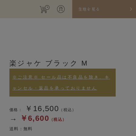
生地を見る
楽ジャケ ブラック M
※ご注意※ セール品は不良品を除き、キ
ャンセル・返品を承っておりません
￥16,500
価格：
（税込）
→
￥6,600
（税込）
送料：無料