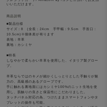
いいただけます。
商品説明
■製品仕様
サイズ：8 (全長：24cm 手甲幅：9.5cm 手首口：
10.5cm)※個体差が有ります
表地：羊革
裏地：カシミヤ
■特長
しなやかで柔らかい羊革を使用した、イタリア製グロー
ブ。
羊革ならではのキメが細かくしっとりとした手触りが魅
力の、高級感のあるグローブです。
手に触れる裏地面にはカシミヤ100%のニット生地を使
用し、肌触りの良さと保温性にこだわりました。
タッチパネル対応の為、つけたままスマートフォンやタ
ブレットの操作も可能。